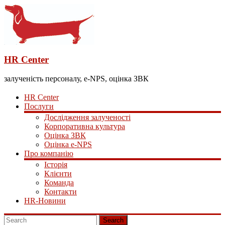
HR Center
залученість персоналу, e-NPS, оцінка ЗВК
HR Center
Послуги
Дослідження залученості
Корпоративна культура
Оцінка ЗВК
Оцінка e-NPS
Про компанію
Історія
Клієнти
Команда
Контакти
HR-Новини
Search