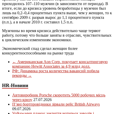
приходилось 107–110 мужчин (в зависимости от периода). В
итоге, если до кризиса уровень безработицы у мужчин был
лишь на 0,2–0,4 процентных пункта выше, чем у женщин, то к
сентябрю 2009 г. разрыв вырос до 1,1 процентного пункта
(п.п.), а в начале 2010 г. составил 1,5 п.п.
Мужчины во время кризиса действительно чаще теряют
работу, потому что больше заняты в отраслях, чувствительных
к циклическим изменениям экономики.
Экономический спад сделал женщин более
конкурентноспособными на рынке труда
←
Американская Aon Corp. покупает консалтинговую
компанию Hewitt Associates за 4,9 млрд долл.
РФ: Динамика роста количества вакансий побила
рекорды
→
HR-Новини
Автовиробник Porsche скоротить 5000 робочих місць
через кризу
27.07.2026
П’яні бортпровідники зірвали рейс British Airways
09.07.2026
Volkswagen планує закриття чотирьох заводів і