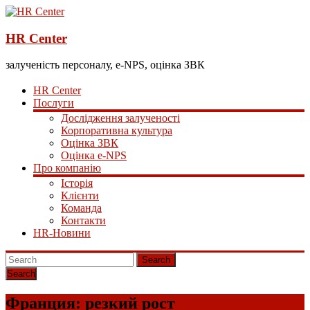
HR Center
залученість персоналу, e-NPS, оцінка ЗВК
HR Center
Послуги
Дослідження залученості
Корпоративна культура
Оцінка ЗВК
Оцінка e-NPS
Про компанію
Історія
Клієнти
Команда
Контакти
HR-Новини
Search
Франция: резкий рост