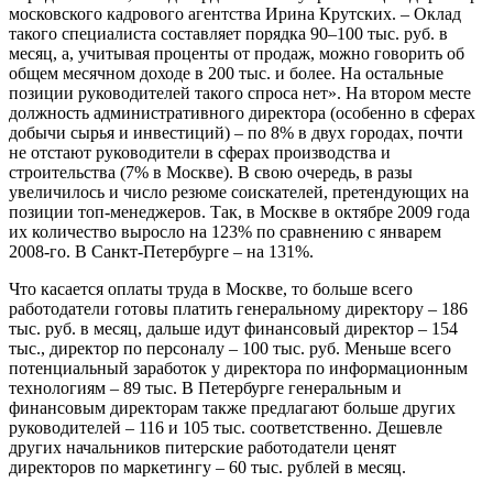
московского кадрового агентства Ирина Крутских. – Оклад
такого специалиста составляет порядка 90–100 тыс. руб. в
месяц, а, учитывая проценты от продаж, можно говорить об
общем месячном доходе в 200 тыс. и более. На остальные
позиции руководителей такого спроса нет». На втором месте
должность административного директора (особенно в сферах
добычи сырья и инвестиций) – по 8% в двух городах, почти
не отстают руководители в сферах производства и
строительства (7% в Москве). В свою очередь, в разы
увеличилось и число резюме соискателей, претендующих на
позиции топ-менеджеров. Так, в Москве в октябре 2009 года
их количество выросло на 123% по сравнению с январем
2008-го. В Санкт-Петербурге – на 131%.
Что касается оплаты труда в Москве, то больше всего
работодатели готовы платить генеральному директору – 186
тыс. руб. в месяц, дальше идут финансовый директор – 154
тыс., директор по персоналу – 100 тыс. руб. Меньше всего
потенциальный заработок у директора по информационным
технологиям – 89 тыс. В Петербурге генеральным и
финансовым директорам также предлагают больше других
руководителей – 116 и 105 тыс. соответственно. Дешевле
других начальников питерские работодатели ценят
директоров по маркетингу – 60 тыс. рублей в месяц.