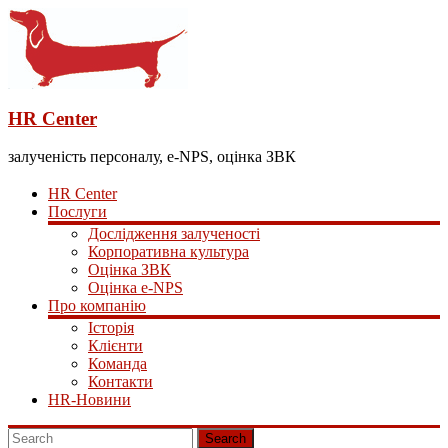
HR Center
залученість персоналу, e-NPS, оцінка ЗВК
HR Center
Послуги
Дослідження залученості
Корпоративна культура
Оцінка ЗВК
Оцінка e-NPS
Про компанію
Історія
Клієнти
Команда
Контакти
HR-Новини
Search