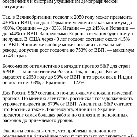
обеспечения и быстрым ухудшением демографической
ситуации».
Так, в Великобритании госдолг к 2050 году может превысить
430% от ВВП, госдолг Германии увеличится как минимум до
400%, Франции — до 403%, Италии — до 245%, а Испании —
до 544% от ВВП. За пределами Европы ситуация будет ничуть
не лучше. В США через 40 лет госдолг составит около 415%
от ВВП. Япония же вообще может поставить печальный
рекорд, допустив рост госдолга до 753% от ВВП, — максимум
из 49 стран.
Более-менее оптимистично выглядит прогноз S&P для стран
БРИК — за исключением России. Так, в госдолг Китая
вырастет к 2050 году до 93% от ВВП, в то время как в Индии
он достигнет 63%, а Бразилии — 122%.
Для России S&P составило по-настоящему апокалиптический
прогноз. По мнению агентства, российская госзадолженность
угрожает вырасти до 570% от ВВП. Аналитики S&P считают,
что России, а также Люксембургу, Японии и Украине
предстоит самая большая работа по снижению пенсионных
расходов до приемлемого уровня.
Эксперты согласны с тем, что проблемы пенсионного
обеспечения в ближайшие годы будут только усугубляться. «В