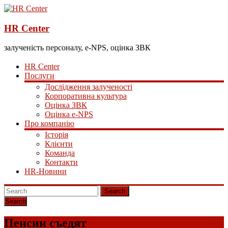
HR Center
залученість персоналу, e-NPS, оцінка ЗВК
HR Center
Послуги
Дослідження залученості
Корпоративна культура
Оцінка ЗВК
Оцінка e-NPS
Про компанію
Історія
Клієнти
Команда
Контакти
HR-Новини
Search
Пенсии съедят