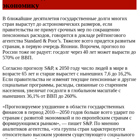
экономику
В ближайшие десятилетия государственные долги многих
стран вырастут до астрономических размеров, если
правительства не примут срочных мер по сокращению
пенсионных расходов, говорится в докладе рейтингового
агентства Standard & Poor’s. Тяжелее всего придется развитым
странам, в первую очередь Японии. Впрочем, прогноз по
России тоже не радует: госдолг через 40 лет может вырасти до
570% от ВВП.
Согласно прогнозу S&P, к 2050 году число людей в мире в
возрасте 65 лет и старше вырастет с нынешних 7,6 до 16,2%.
Если правительства не изменят текущие пенсионные и другие
социальные программы, расходы, связанные со старением
населения, увеличат госдолги в глобальном масштабе с
нынешних 36,1% от ВВП до 260%.
«Прогнозируемое ухудшение в области государственных
финансов в период 2010—2050 годов больше всего ударит по
странам с развитой экономикой и по европейским странам с
формирующимся рынком», — пишет S&P. По мнению
аналитиков агентства, «эта группа стран характеризуется
относительно высоким уровнем существующего социального