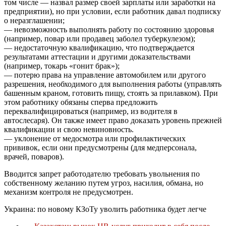
том числе — назвал размер своей зарплаты или заработки на
предприятии), но при условии, если работник давал подписку
о неразглашении;
— невозможность выполнять работу по состоянию здоровья
(например, повар или продавец заболел туберкулезом);
— недостаточную квалификацию, что подтверждается
результатами аттестации и другими доказательствами
(например, токарь «гонит брак»);
— потерю права на управление автомобилем или другого
разрешения, необходимого для выполнения работы (управлять
башенным краном, готовить пищу, стоять за прилавком). При
этом работнику обязаны сперва предложить
переквалифицироваться (например, из водителя в
автослесаря). Он также имеет право доказать уровень прежней
квалификации и свою невиновность.
— уклонение от медосмотра или профилактических
прививок, если они предусмотрены (для медперсонала,
врачей, поваров).
Вводится запрет работодателю требовать увольнения по
собственному желанию путем угроз, насилия, обмана, но
механизм контроля не предусмотрен.
Украина: по новому КЗоТу уволить работника будет легче