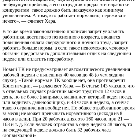
не будущую прибыль, а его сотрудник продал эти наработки
конкурентам, такое должно быть наказуемо как минимум
увольнением. А тому, кто работает нормально, переживать
нечего», — считает Хара.
В то же время законодательно прописан запрет увольнять
работника, достигшего пенсионного возраста, вводится
повышенная оплата сверхурочного и ночного труда, запрет
работать больше нормы, а если такое невозможно, человеку
обязаны предоставить дополнительный отдых на следующей
неделе или оплатить переработку.
Новый ТК не предусматривает автоматического увеличения
рабочей недели с нынешних 40 часов до 48 (о чем ходили
слухи). «Такой нормы в ТК вообще нет, она противоречит
Конституции, — разъясняет Хара. — В статье 143 указано, что
в отдельных случаях работник может трудиться 12 часов в
день, но не более (например, машинист, который ведет поезд,
или водитель-дальнобойщик), и 48 часов в неделю, а сейчас
такого ограничения вообще нет. Но общее отработанное время
за месяц не может превышать нормативного (исходя из 8
часов в день). При 20 рабочих днях это 160 часов, при 21 —
168 и т. д. Если человек отработал в одну неделю 48 часов, то
на следующей неделе должно быть 32 рабочих часа
(допвыходной)».