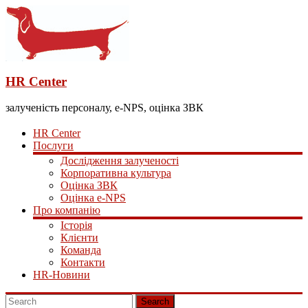
HR Center
залученість персоналу, e-NPS, оцінка ЗВК
HR Center
Послуги
Дослідження залученості
Корпоративна культура
Оцінка ЗВК
Оцінка e-NPS
Про компанію
Історія
Клієнти
Команда
Контакти
HR-Новини
Search