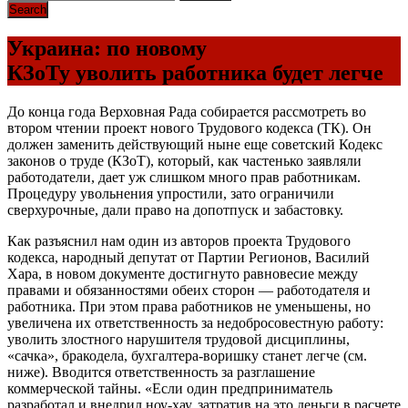
Украина: по новому
КЗоТу уволить работника будет легче
До конца года Верховная Рада собирается рассмотреть во
втором чтении проект нового Трудового кодекса (ТК). Он
должен заменить действующий ныне еще советский Кодекс
законов о труде (КЗоТ), который, как частенько заявляли
работодатели, дает уж слишком много прав работникам.
Процедуру увольнения упростили, зато ограничили
сверхурочные, дали право на допотпуск и забастовку.
Как разъяснил нам один из авторов проекта Трудового
кодекса, народный депутат от Партии Регионов, Василий
Хара, в новом документе достигнуто равновесие между
правами и обязанностями обеих сторон — работодателя и
работника. При этом права работников не уменьшены, но
увеличена их ответственность за недобросовестную работу:
уволить злостного нарушителя трудовой дисциплины,
«сачка», бракодела, бухгалтера-воришку станет легче (см.
ниже). Вводится ответственность за разглашение
коммерческой тайны. «Если один предприниматель
разработал и внедрил ноу-хау, затратив на это деньги в расчете