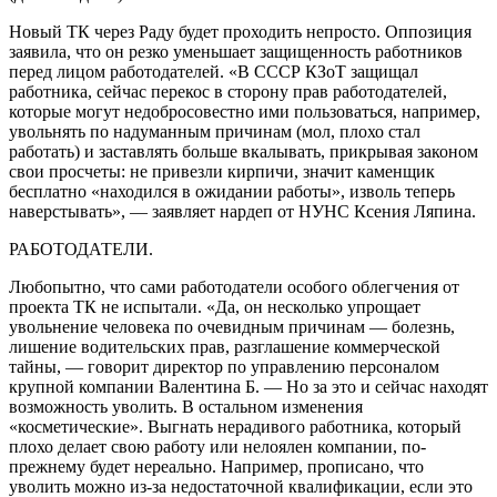
Новый ТК через Раду будет проходить непросто. Оппозиция
заявила, что он резко уменьшает защищенность работников
перед лицом работодателей. «В СССР КЗоТ защищал
работника, сейчас перекос в сторону прав работодателей,
которые могут недобросовестно ими пользоваться, например,
увольнять по надуманным причинам (мол, плохо стал
работать) и заставлять больше вкалывать, прикрывая законом
свои просчеты: не привезли кирпичи, значит каменщик
бесплатно «находился в ожидании работы», изволь теперь
наверстывать», — заявляет нардеп от НУНС Ксения Ляпина.
РАБОТОДАТЕЛИ.
Любопытно, что сами работодатели особого облегчения от
проекта ТК не испытали. «Да, он несколько упрощает
увольнение человека по очевидным причинам — болезнь,
лишение водительских прав, разглашение коммерческой
тайны, — говорит директор по управлению персоналом
крупной компании Валентина Б. — Но за это и сейчас находят
возможность уволить. В остальном изменения
«косметические». Выгнать нерадивого работника, который
плохо делает свою работу или нелоялен компании, по-
прежнему будет нереально. Например, прописано, что
уволить можно из-за недостаточной квалификации, если это