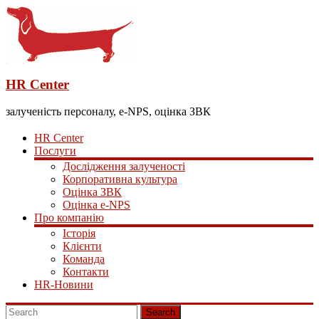
HR Center
залученість персоналу, e-NPS, оцінка ЗВК
HR Center
Послуги
Дослідження залученості
Корпоративна культура
Оцінка ЗВК
Оцінка e-NPS
Про компанію
Історія
Клієнти
Команда
Контакти
HR-Новини
Search