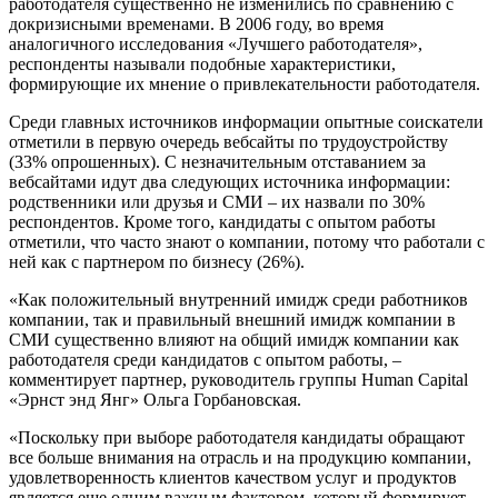
работодателя существенно не изменились по сравнению с
докризисными временами. В 2006 году, во время
аналогичного исследования «Лучшего работодателя»,
респонденты называли подобные характеристики,
формирующие их мнение о привлекательности работодателя.
Среди главных источников информации опытные соискатели
отметили в первую очередь вебсайты по трудоустройству
(33% опрошенных). С незначительным отставанием за
вебсайтами идут два следующих источника информации:
родственники или друзья и СМИ – их назвали по 30%
респондентов. Кроме того, кандидаты с опытом работы
отметили, что часто знают о компании, потому что работали с
ней как с партнером по бизнесу (26%).
«Как положительный внутренний имидж среди работников
компании, так и правильный внешний имидж компании в
СМИ существенно влияют на общий имидж компании как
работодателя среди кандидатов с опытом работы, –
комментирует партнер, руководитель группы Human Capital
«Эрнст энд Янг» Ольга Горбановская.
«Поскольку при выборе работодателя кандидаты обращают
все больше внимания на отрасль и на продукцию компании,
удовлетворенность клиентов качеством услуг и продуктов
является еще одним важным фактором, который формирует