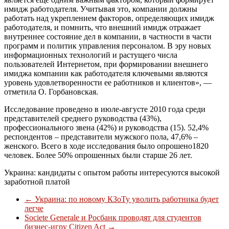
имидж работодателя. Учитывая это, компании должны
работать над укреплением факторов, определяющих имидж
работодателя, и помнить, что внешний имидж отражает
внутреннее состояние дел в компании, в частности в части
программ и политик управления персоналом. В эру новых
информационных технологий и растущего числа
пользователей Интернетом, при формировании внешнего
имиджа компании как работодателя ключевыми являются
уровень удовлетворенности ее работников и клиентов», —
отметила О. Горбановская.
Исследование проведено в июле-августе 2010 года среди
представителей среднего руководства (43%),
профессионального звена (42%) и руководства (15). 52,4%
респондентов – представители мужского пола, 47,6% –
женского. Всего в ходе исследования было опрошено1820
человек. Более 50% опрошенных были старше 26 лет.
Украина: кандидаты с опытом работы интересуются высокой
заработной платой
←
Украина: по новому КЗоТу уволить работника будет
легче
Societe Generale и Росбанк проводят для студентов
бизнес-игру Citizen Act
→