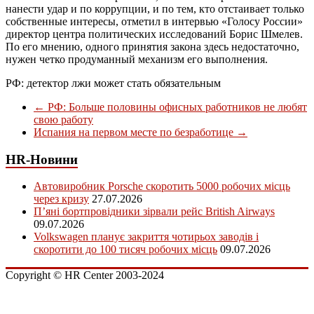
нанести удар и по коррупции, и по тем, кто отстаивает только
собственные интересы, отметил в интервью «Голосу России»
директор центра политических исследований Борис Шмелев.
По его мнению, одного принятия закона здесь недостаточно,
нужен четко продуманный механизм его выполнения.
РФ: детектор лжи может стать обязательным
←
РФ: Больше половины офисных работников не любят
свою работу
Испания на первом месте по безработице
→
HR-Новини
Автовиробник Porsche скоротить 5000 робочих місць
через кризу
27.07.2026
П’яні бортпровідники зірвали рейс British Airways
09.07.2026
Volkswagen планує закриття чотирьох заводів і
скоротити до 100 тисяч робочих місць
09.07.2026
Copyright © HR Center 2003-2024