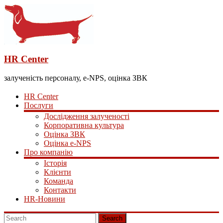
HR Center
залученість персоналу, e-NPS, оцінка ЗВК
HR Center
Послуги
Дослідження залученості
Корпоративна культура
Оцінка ЗВК
Оцінка e-NPS
Про компанію
Історія
Клієнти
Команда
Контакти
HR-Новини
Search