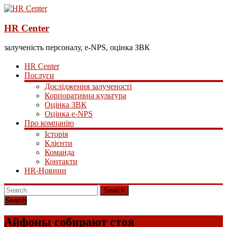
HR Center
залученість персоналу, e-NPS, оцінка ЗВК
HR Center
Послуги
Дослідження залученості
Корпоративна культура
Оцінка ЗВК
Оцінка e-NPS
Про компанію
Історія
Клієнти
Команда
Контакти
HR-Новини
Search
Айфоны собирают стоя