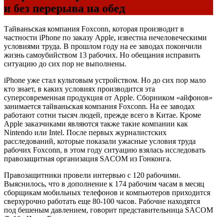
и без перерыва на обед
Тайваньская компания Foxconn, которая производит в
частности iPhone по заказу Apple, известна нечеловеческими
условиями труда. В прошлом году на ее заводах покончили
жизнь самоубийством 13 рабочих. Но обещания исправить
ситуацию до сих пор не выполнены.
iPhone уже стал культовым устройством. Но до сих пор мало
кто знает, в каких условиях производится эта
суперсовременная продукция от Apple. Сборником «айфонов»
занимается тайваньская компания Foxconn. На ее заводах
работают сотни тысяч людей, прежде всего в Китае. Кроме
Apple заказчиками являются также такие компании как
Nintendo или Intel. После первых журналистских
расследований, которые показали ужасные условия труда
рабочих Foxconn, в этом году ситуацию взялась исследовать
правозащитная организация SACOM из Гонконга.
Правозащитники провели интервью с 120 рабочими.
Выяснилось, что в дополнение к 174 рабочим часам в месяц
сборщикам мобильных телефонов и компьютеров приходится
сверхурочно работать еще 80-100 часов. Рабочие находятся
под бешеным давлением, говорит представительница SACOM