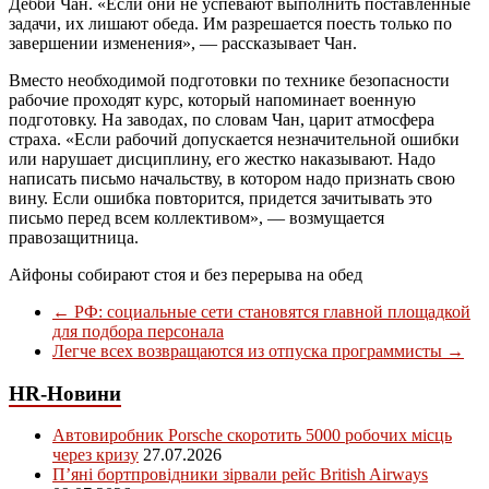
Дебби Чан. «Если они не успевают выполнить поставленные
задачи, их лишают обеда. Им разрешается поесть только по
завершении изменения», — рассказывает Чан.
Вместо необходимой подготовки по технике безопасности
рабочие проходят курс, который напоминает военную
подготовку. На заводах, по словам Чан, царит атмосфера
страха. «Если рабочий допускается незначительной ошибки
или нарушает дисциплину, его жестко наказывают. Надо
написать письмо начальству, в котором надо признать свою
вину. Если ошибка повторится, придется зачитывать это
письмо перед всем коллективом», — возмущается
правозащитница.
Айфоны собирают стоя и без перерыва на обед
←
РФ: социальные сети становятся главной площадкой
для подбора персонала
Легче всех возвращаются из отпуска программисты
→
HR-Новини
Автовиробник Porsche скоротить 5000 робочих місць
через кризу
27.07.2026
П’яні бортпровідники зірвали рейс British Airways