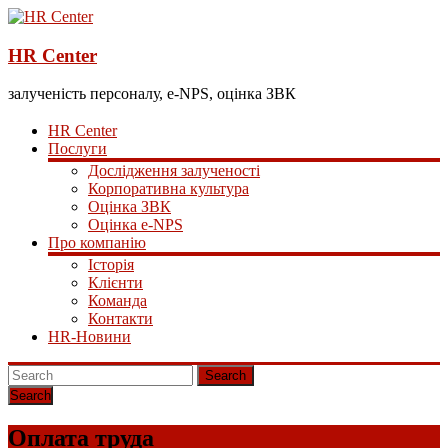
HR Center
залученість персоналу, e-NPS, оцінка ЗВК
HR Center
Послуги
Дослідження залученості
Корпоративна культура
Оцінка ЗВК
Оцінка e-NPS
Про компанію
Історія
Клієнти
Команда
Контакти
HR-Новини
Search
Оплата труда