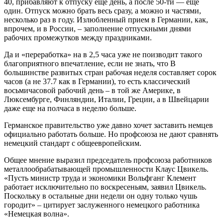
40, прибавляют к отпуску еще день, а после 50-ти — ещё
один. Отпуск можно брать весь сразу, а можно и частями,
несколько раз в году. Излюбленный прием в Германии, как,
впрочем, и в России, – заполнение отпускными днями
рабочих промежутков между праздниками.
Да и «переработка» на в 2,5 часа уже не поизводит такого
благоприятного впечатление, если не знать, что В
большинстве развитых стран рабочая неделя составляет сорок
часов (а не 37.7 как в Германии), то есть классический
восьмичасовой рабочий день – в той же Америке, в
Люксембурге, Финляндии, Италии, Греции, а в Швейцарии
даже еще на полчаса в неделю больше.
Германское правительство уже давно хочет заставить немцев
официально работать больше. Но профсоюза не дают сравнять
немецкий стандарт с общеевропейским.
Общее мнение выразил председатель профсоюза работников
металлообрабатывающей промышленности Клаус Цвикель.
«Пусть министр труда и экономики Вольфганг Клемент
работает исключительно по воскресеньям, заявил Цвикель.
Поскольку в остальные дни недели он одну только чушь
городит» – цитирует заслуженного немецкого работника
«Немецкая волна».