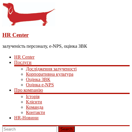
HR Center
залученість персоналу, e-NPS, оцінка ЗВК
HR Center
Послуги
Дослідження залученості
Корпоративна культура
Оцінка ЗВК
Оцінка e-NPS
Про компанію
Історія
Клієнти
Команда
Контакти
HR-Новини
Search