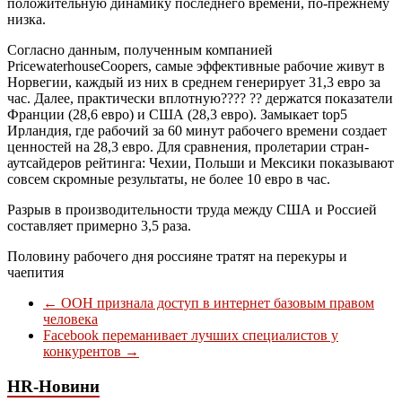
положительную динамику последнего времени, по-прежнему
низка.
Согласно данным, полученным компанией
PricewaterhouseCoopers, самые эффективные рабочие живут в
Норвегии, каждый из них в среднем генерирует 31,3 евро за
час. Далее, практически вплотную???? ?? держатся показатели
Франции (28,6 евро) и США (28,3 евро). Замыкает top5
Ирландия, где рабочий за 60 минут рабочего времени создает
ценностей на 28,3 евро. Для сравнения, пролетарии стран-
аутсайдеров рейтинга: Чехии, Польши и Мексики показывают
совсем скромные результаты, не более 10 евро в час.
Разрыв в производительности труда между США и Россией
составляет примерно 3,5 раза.
Половину рабочего дня россияне тратят на перекуры и
чаепития
←
ООН признала доступ в интернет базовым правом
человека
Facebook переманивает лучших специалистов у
конкурентов
→
HR-Новини