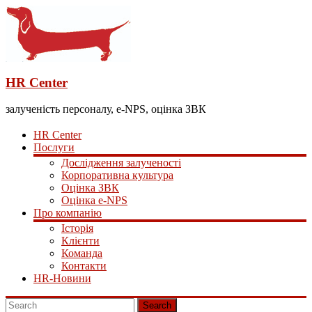
HR Center
залученість персоналу, e-NPS, оцінка ЗВК
HR Center
Послуги
Дослідження залученості
Корпоративна культура
Оцінка ЗВК
Оцінка e-NPS
Про компанію
Історія
Клієнти
Команда
Контакти
HR-Новини
Search