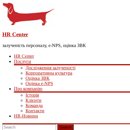
HR Center
залученість персоналу, e-NPS, оцінка ЗВК
HR Center
Послуги
Дослідження залученості
Корпоративна культура
Оцінка ЗВК
Оцінка e-NPS
Про компанію
Історія
Клієнти
Команда
Контакти
HR-Новини
Search