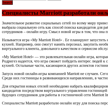
Специалисты Marriott разработали онла
Значительное развитие социальных сетей по всему миру привел
выбрала социальную сеть как способ поиска кандидатов для р
сотрудников – онлайн игру. Смысл новой игры в том, что она
Называется игра «My Marriott Hotel» . Ее планируют запустить
кухней. Например, они смогут нанять персонал, закупить необ
виртуального клиента, довольного качеством и сервисом обслу
«My Marriott Hotel» — это развлекательная онлайн игра, кото
Родригез надеется, что игра сможет побудить интерес людей к 
кухней. Остальные части, касающиеся других аспектов гостин
Запуск новой онлайн-игры компанией Marriott не случаен. Сег
Среди них гостиницы в развивающихся направлениях, в частно
Для открытия новых отелей необходимо набрать квалифициров
кандидатов посредством виртуального управления гостиницей
будущих сотрудников для работы в гостиничной сети Marriott I
Специалисты Marriott разработали онлайн игру для поиска перс