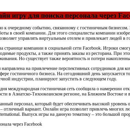
йн игру для поиска персонала через Fac
о к очередному событию, связанному с гостиничным бизнесом. Ме
аботы в своей компании. Для этого специалисты компании изоб
 позволяет управлять виртуальным отелем и привлекает людей в
 на странице компании в социальной сети Facebook. Игроки смог
ходимые продукты, а также принять заказы из ресторана. При эт
живания. Но существует также вероятность и потери накопленных
рая направлена на привлечение перспективных сотрудников для к
сфере гостиничного бизнеса. На сегодняшний день запускается т
ичной индустрии, планируют запустить в следующем году.
одня международная гостиничная сеть сообщила о намерении отк
сти в Азиатско-Тихоокеанском регионе, на Ближнем Востоке и в
анный персонал, который будет обеспечивать высокий уровень 
 – отличный вариант. Онлайн игра позволит привлечь многих л
nternational. Выпуск игры на данную тематику – это большой про
онала через Facebook