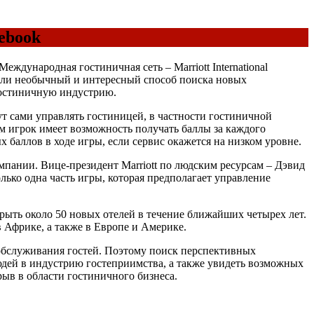
ebook
ждународная гостиничная сеть – Marriott International
рели необычный и интересный способ поиска новых
 гостиничную индустрию.
ут сами управлять гостиницей, в частности гостиничной
ом игрок имеет возможность получать баллы за каждого
 баллов в ходе игры, если сервис окажется на низком уровне.
омпании. Вице-президент Marriott по людским ресурсам – Дэвид
олько одна часть игры, которая предполагает управление
рыть около 50 новых отелей в течение ближайших четырех лет.
 Африке, а также в Европе и Америке.
обслуживания гостей. Поэтому поиск перспективных
юдей в индустрию гостеприимства, а также увидеть возможных
рыв в области гостиничного бизнеса.