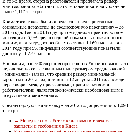
В то же время, сторона работодателей предлагала размер
минимальной заработной платы устанавливать на уровне не
выше 1,117 тыс.грн.
Кроме того, также были определены предварительные
социальные параметры на среднесрочную перспективу – до
2015 года. Так, в 2013 году при ожидаемой правительством
инфляции в 5,9% среднегодовой показатель прожиточного
минимума для трудоспособных составит 1,169 тыс.грн., а в
2014 году при 5% инфляции соответствующие показатели
достигнут 1,229 тыс.грн.
Напомним, ранее Федерация профсоюзов Украины высказала
недовольство согласованным ныне размером среднегодовой
«минималки» заявив, что средний размер минимальной
зарплаты на 2012 год, принятый 12 августа 2011 года в ходе
переговоров между профсоюзами, правительством и
работодателями, является экономически необоснованным и
искусственно заниженным.
Среднегодовую «минималку» на 2012 год определили в 1,098
тыс.грн.
←
Менеджер по работе с клиентами в телекоме:
зарплаты и требования в Киеве
Россиянам разрешат забирать корпоративную пенсию