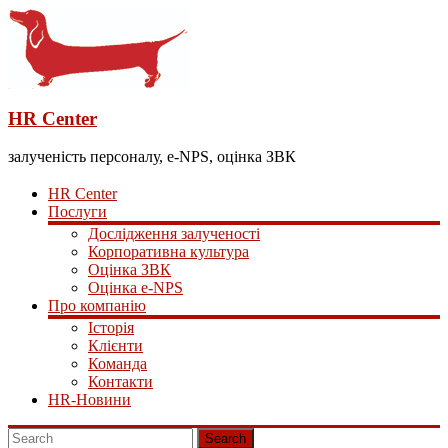
HR Center
залученість персоналу, e-NPS, оцінка ЗВК
HR Center
Послуги
Дослідження залученості
Корпоративна культура
Оцінка ЗВК
Оцінка e-NPS
Про компанію
Історія
Клієнти
Команда
Контакти
HR-Новини
Search