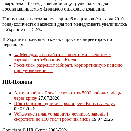
кварталом 2010 года, активно ищут руководство для
восстанавливаемых филиалов страховые компании.
Напомним, в целом за последние 6 кварталов (с начала 2010
года) количество вакансий для топ-менеджмента увеличилось
в Украине на 152%.
В Украине произошел скачок спроса на директоров по
персоналу
←
Менеджер по работе с клиентами в телекоме:
зарплаты и требования в Киеве
Россиянам разрешат забирать корпоративную пенсию
при увольнении
→
HR-Новини
Автовиробник Porsche скоротить 5000 робочих місць
через кризу
27.07.2026
П’яні бортпровідники зірвали рейс British Airways
09.07.2026
Volkswagen планує закриття чотирьох заводів і
скоротити до 100 тисяч робочих місць
09.07.2026
Copyright © HR Center 2003-2024