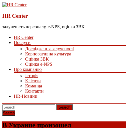
HR Center
залученість персоналу, e-NPS, оцінка ЗВК
HR Center
Послуги
Дослідження залученості
Корпоративна культура
Оцінка ЗВК
Оцінка e-NPS
Про компанію
Історія
Клієнти
Команда
Контакти
HR-Новини
Search
В Украине произошел