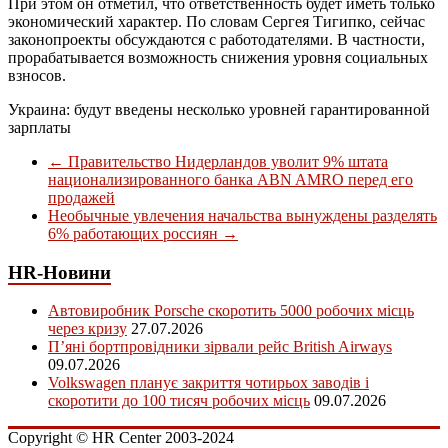
При этом он отметил, что ответственность будет иметь только
экономический характер. По словам Сергея Тигипко, сейчас
законопроекты обсуждаются с работодателями. В частности,
прорабатывается возможность снижения уровня социальных
взносов.
Украина: будут введены несколько уровней гарантированной
зарплаты
←
Правительство Нидерландов уволит 9% штата
национализированного банка ABN AMRO перед его
продажей
Необычные увлечения начальства вынуждены разделять
6% работающих россиян
→
HR-Новини
Автовиробник Porsche скоротить 5000 робочих місць
через кризу
27.07.2026
П’яні бортпровідники зірвали рейс British Airways
09.07.2026
Volkswagen планує закриття чотирьох заводів і
скоротити до 100 тисяч робочих місць
09.07.2026
Copyright © HR Center 2003-2024