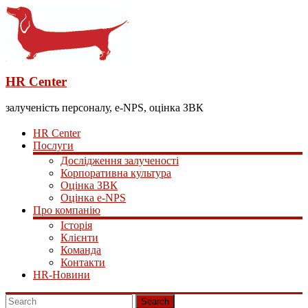
HR Center
залученість персоналу, e-NPS, оцінка ЗВК
HR Center
Послуги
Дослідження залученості
Корпоративна культура
Оцінка ЗВК
Оцінка e-NPS
Про компанію
Історія
Клієнти
Команда
Контакти
HR-Новини
Search