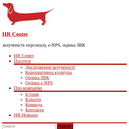
HR Center
залученість персоналу, e-NPS, оцінка ЗВК
HR Center
Послуги
Дослідження залученості
Корпоративна культура
Оцінка ЗВК
Оцінка e-NPS
Про компанію
Історія
Клієнти
Команда
Контакти
HR-Новини
Search