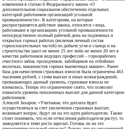
изменения в статью 6 Федерального закона «О
дополнительном социальном обеспечении отдельных
категорий работников организаций угольной
промышленности». К категориям, на которые
распространяется действие закона, относятся «лица,
работавшие в организациях угольной промышленности
непосредственно полный рабочий день на подземных и
открытых горных работах (включая личный состав
горноспасательных частей) по добыче угля и сланца и на
строительстве шахт не менее 25 лет либо не менее 20 лет в
качестве работников ведущих профессий – горнорабочих
очистного забоя, проходчиков, забойщиков на отбойных
молотках, машинистов горных выемочных машин». Ранее
база для начисления страховых взносов была ограничена 463
тысячами рублей, с сумм выплат и иных вознаграждений,
превышающих данный уровень, страховые взносы не
взимались. Теперь это ограничение снято, что позволит
повысить уровень пенсионных выплат для данной категории
работников.
Алексей Захаров: «Учитывая, что доплата будет
осуществляться за счет увеличения страховых выплат,
возникает вопрос, будут ли на это идти работодатели. Также
стоит понимать, что если отчисления работодателя растут, то
замедляется и темп роста зарплат. Готовы ли на это
предприятия угольной отрасли? Думаю, что на сегодняшний