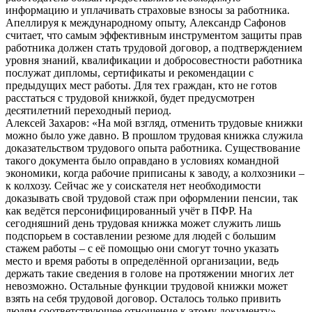
информацию и уплачивать страховые взносы за работника.
Апеллируя к международному опыту, Александр Сафонов
считает, что самым эффективным инструментом защиты прав
работника должен стать трудовой договор, а подтверждением
уровня знаний, квалификации и добросовестности работника
послужат дипломы, сертификаты и рекомендации с
предыдущих мест работы. Для тех граждан, кто не готов
расстаться с трудовой книжкой, будет предусмотрен
десятилетний переходный период.
Алексей Захаров: «На мой взгляд, отменить трудовые книжки
можно было уже давно. В прошлом трудовая книжка служила
доказательством трудового опыта работника. Существование
такого документа было оправдано в условиях командной
экономики, когда рабочие приписаны к заводу, а колхозники –
к колхозу. Сейчас же у соискателя нет необходимости
доказывать свой трудовой стаж при оформлении пенсии, так
как ведётся персонифицированный учёт в ПФР. На
сегодняшний день трудовая книжка может служить лишь
подспорьем в составлении резюме для людей с большим
стажем работы – с её помощью они смогут точно указать
место и время работы в определённой организации, ведь
держать такие сведения в голове на протяжении многих лет
невозможно. Остальные функции трудовой книжки может
взять на себя трудовой договор. Осталось только привить
людям соответствующее отношение к этому документу».