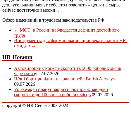
день угольщики могут себе это позволить – цены на сырье
сейчас достаточно высоки».
Обзор изменений в трудовом законодательстве РФ
←
МОТ: в России наблюдается дефицит достойного
труда
Инструменты для формирования привлекательного HR-
имиджа
→
HR-Новини
Автовиробник Porsche скоротить 5000 робочих місць
через кризу
27.07.2026
П’яні бортпровідники зірвали рейс British Airways
09.07.2026
Volkswagen планує закриття чотирьох заводів і
скоротити до 100 тисяч робочих місць
09.07.2026
Copyright © HR Center 2003-2024