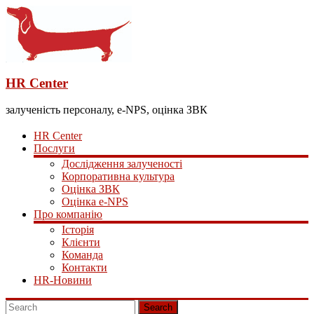
HR Center
залученість персоналу, e-NPS, оцінка ЗВК
HR Center
Послуги
Дослідження залученості
Корпоративна культура
Оцінка ЗВК
Оцінка e-NPS
Про компанію
Історія
Клієнти
Команда
Контакти
HR-Новини
Search