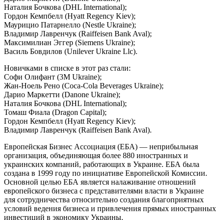
Наталия Бочкова (DHL International);
Гордон Кемпбелл (Hyatt Regency Kiev);
Маурицио Патарнелло (Nestle Ukraine);
Владимир Лавренчук (Raiffeisen Bank Aval);
Максимилиан Эггер (Siemens Ukraine);
Василь Бовдилов (Unilever Ukraine Llc).
Новичками в списке в этот раз стали:
Софи Олифант (3M Ukraine);
Жан-Ноель Рено (Coca-Cola Beverages Ukraine);
Дарио Маркетти (Danone Ukraine);
Наталия Бочкова (DHL International);
Томаш Фиала (Dragon Capital);
Гордон Кемпбелл (Hyatt Regency Kiev);
Владимир Лавренчук (Raiffeisen Bank Aval).
Европейская Бизнес Ассоциация (ЕБА) — неприбыльная
организация, объединяющая более 880 иностранных и
украинских компаний, работающих в Украине. ЕБА была
создана в 1999 году по инициативе Европейской Комиссии.
Основной целью ЕБА является налаживание отношений
европейского бизнеса с представителями власти в Украине
для сотрудничества относительно создания благоприятных
условий ведения бизнеса и привлечения прямых иностранных
инвестиций в экономику Украины.