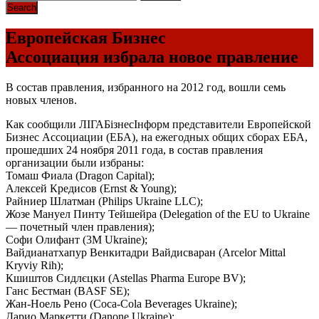
Европейская Бизнес
Ассоциация избрала новое правление
В состав правления, избранного на 2012 год, вошли семь
новых членов.
Как сообщили ЛІГАБізнесІнформ представители Европейской
Бизнес Ассоциации (ЕБА), на ежегодных общих сборах ЕБА,
прошедших 24 ноября 2011 года, в состав правления
организации были избраны:
Томаш Фиала (Dragon Capital);
Алексей Кредисов (Ernst & Young);
Райниер Шлатман (Philips Ukraine LLC);
Жозе Мануел Пинту Тейшейра (Delegation of the EU to Ukraine
— почетный член правления);
Софи Олифант (3M Ukraine);
Вайдианатхапур Венкитадри Вайдисваран (Arcelor Mittal
Kryviy Rih);
Кшиштов Сидлєцки (Astellas Pharma Europe BV);
Ганс Бестман (BASF SE);
Жан-Ноель Рено (Coca-Cola Beverages Ukraine);
Дарио Маркетти (Danone Ukraine);