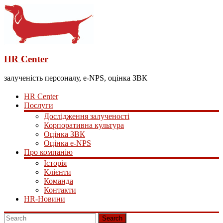
HR Center
залученість персоналу, e-NPS, оцінка ЗВК
HR Center
Послуги
Дослідження залученості
Корпоративна культура
Оцінка ЗВК
Оцінка e-NPS
Про компанію
Історія
Клієнти
Команда
Контакти
HR-Новини
Search