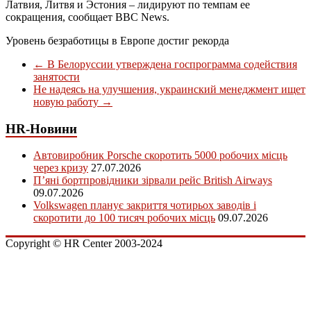
Латвия, Литвя и Эстония – лидируют по темпам ее
сокращения, сообщает BBC News.
Уровень безработицы в Европе достиг рекорда
←
В Белоруссии утверждена госпрограмма содействия
занятости
Не надеясь на улучшения, украинский менеджмент ищет
новую работу
→
HR-Новини
Автовиробник Porsche скоротить 5000 робочих місць
через кризу
27.07.2026
П’яні бортпровідники зірвали рейс British Airways
09.07.2026
Volkswagen планує закриття чотирьох заводів і
скоротити до 100 тисяч робочих місць
09.07.2026
Copyright © HR Center 2003-2024