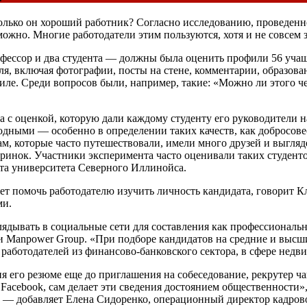
сколько он хороший работник? Согласно исследованию, проведе
ожно. Многие работодатели этим пользуются, хотя и не совсем 
фессор и два студента — должны была оценить профили 56 учащ
я, включая фотографии, посты на стене, комментарии, образован
филе. Среди вопросов были, например, такие: «Можно ли этого ч
а с оценкой, которую дали каждому студенту его руководители н
дными — особенно в определении таких качеств, как добросовес
ам, которые часто путешествовали, имели много друзей и выгл
еринок. Участники эксперимента часто оценивали таких студент
та университета Северного Иллинойса.
ет помочь работодателю изучить личность кандидата, говорит К
ми.
лядывать в социальные сети для составления как профессиональн
и Manpower Group. «При подборе кандидатов на средние и высш
 работодателей из финансово-банковского сектора, в сфере недв
я его резюме еще до приглашения на собеседование, рекрутер ча
Facebook, сам делает эти сведения достоянием общественности»,
 — добавляет Елена Сидоренко, операционный директор кадровой