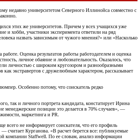
нному недавно университетом Северного Иллинойса совместно с
законно.
ихся этих же университетов. Причем у всех учащихся уже
ие и хобби, участники эксперимента ответили на ряд
еловека назвать зависимым от чужого мнения?» или «Насколько
а работе. Оценка результатов работы работодателем и оценка
тность, личное обаяние и любознательность. Оказалось, что
ядели личностью с широким кругозором и разнообразными
ов как экстравертов с дружелюбным характером, рассказывает
люмпер. Особенно потому, что соискатель редко
ого, так и личного портрета кандидата, констатирует Ирина
ие менеджерские позиции это делается в 70% случаев», —
ижимости, маркетинга и PR.
ще всего не информирует соискателя, что его профиль
 — считает Курганова. «В расчет берется все: публикуемые
 компании Staffwell. По ее словам, анализ информации