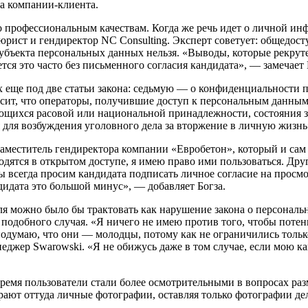
ла компании-клиента.
го профессиональным качествам. Когда же речь идет о личной и
ист и гендиректор NC Consulting. Эксперт советует: общедост
субъекта персональных данных нельзя. «Выводы, которые рекруте
тся это часто без письменного согласия кандидата», — замечает
ях еще под две статьи закона: седьмую — о конфиденциальности
сит, что операторы, получившие доступ к персональным данным,
сающихся расовой или национальной принадлежности, состояния
я для возбуждения уголовного дела за вторжение в личную жизнь
заместитель гендиректора компании «Евробетон», который и сам
ятся в открытом доступе, я имею право ими пользоваться. Друго
 всегда просим кандидата подписать личное согласие на просмот
ндидата это большой минус», — добавляет Богза.
еля можно было бы трактовать как нарушение закона о персонал
 подобного случая. «Я ничего не имею против того, чтобы поте
, подумаю, что они — молодцы, потому как не ограничились тол
жер Swarowski. «Я не обижусь даже в том случае, если мою ка
ремя пользователи стали более осмотрительными в вопросах раз
ают оттуда личные фотографии, оставляя только фотографии дел