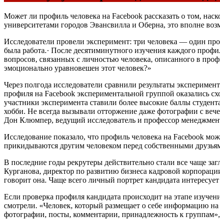
Может ли профиль человека на Facebook рассказать о том, на
университетами городов Эвансвилла и Оберна, это вполне возм
Исследователи провели эксперимент: три человека — один про
была работа.· После десятиминутного изучения каждого профил
вопросов, связанных с личностью человека, описанного в про
эмоционально уравновешен этот человек?»
Через полгода исследователи сравнили результаты эксперимент
профиля на Facebook экспериментальной группой оказались схо
участники эксперимента ставили более высокие баллы студент
хобби. Не всегда вызывали отторжение даже фотографии с веч
Дон Клюмпер, ведущий исследователь и профессор менеджмен
Исследование показало, что профиль человека на Facebook мож
прикидываются другим человеком перед собственными друзья
В последние годы рекрутеры действительно стали все чаще заг
Курганова, директор по развитию бизнеса кадровой корпораци
говорит она. Чаще всего личный портрет кандидата интересует
Если проверка профиля кандидата происходит на этапе изучени
смотрели. «Человек, который размещает о себе информацию на 
фотографии, посты, комментарии, принадлежность к группам»,