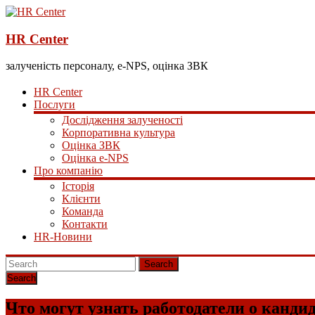
HR Center
залученість персоналу, e-NPS, оцінка ЗВК
HR Center
Послуги
Дослідження залученості
Корпоративна культура
Оцінка ЗВК
Оцінка e-NPS
Про компанію
Історія
Клієнти
Команда
Контакти
HR-Новини
Search
Что могут узнать работодатели о кандид