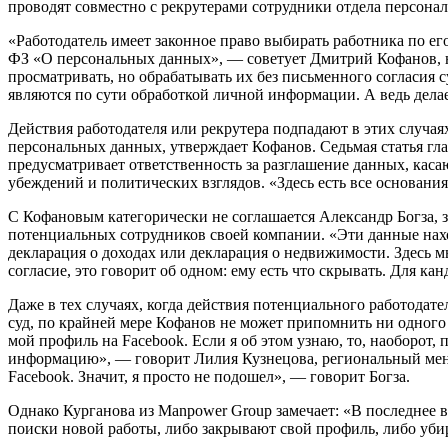
проводят совместно с рекрутерами сотрудники отдела персона
«Работодатель имеет законное право выбирать работника по е
ФЗ «О персональных данных», — советует Дмитрий Кофанов, юр
просматривать, но обрабатывать их без письменного согласия 
являются по сути обработкой личной информации. А ведь делае
Действия работодателя или рекрутера подпадают в этих случа
персональных данных, утверждает Кофанов. Седьмая статья гла
предусматривает ответственность за разглашение данных, ка
убеждений и политических взглядов. «Здесь есть все основани
С Кофановым категорически не соглашается Александр Богза, 
потенциальных сотрудников своей компании. «Эти данные наход
декларация о доходах или декларация о недвижимости. Здесь мы
согласие, это говорит об одном: ему есть что скрывать. Для ка
Даже в тех случаях, когда действия потенциального работодат
суд, по крайней мере Кофанов не может припомнить ни одного
мой профиль на Facebook. Если я об этом узнаю, то, наоборот
информацию», — говорит Лилия Кузнецова, региональный менед
Facebook. Значит, я просто не подошел», — говорит Богза.
Однако Курганова из Manpower Group замечает: «В последнее в
поиски новой работы, либо закрывают свой профиль, либо убир