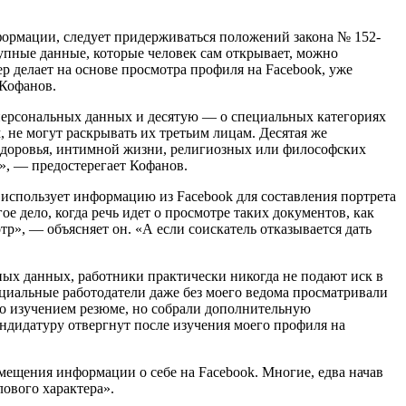
нформации, следует придерживаться положений закона № 152-
упные данные, которые человек сам открывает, можно
р делает на основе просмотра профиля на Facebook, уже
 Кофанов.
 персональных данных и десятую — о специальных категориях
 не могут раскрывать их третьим лицам. Десятая же
 здоровья, интимной жизни, религиозных или философских
», — предостерегает Кофанов.
 использует информацию из Facebook для составления портрета
е дело, когда речь идет о просмотре таких документов, как
р», — объясняет он. «А если соискатель отказывается дать
ьных данных, работники практически никогда не подают иск в
нциальные работодатели даже без моего ведома просматривали
ько изучением резюме, но собрали дополнительную
ндидатуру отвергнут после изучения моего профиля на
мещения информации о себе на Facebook. Многие, едва начав
ового характера».