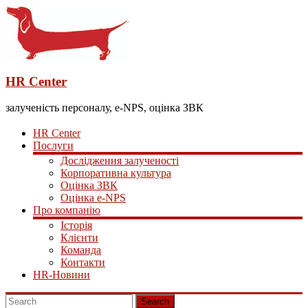
HR Center
залученість персоналу, e-NPS, оцінка ЗВК
HR Center
Послуги
Дослідження залученості
Корпоративна культура
Оцінка ЗВК
Оцінка e-NPS
Про компанію
Історія
Клієнти
Команда
Контакти
HR-Новини
Search