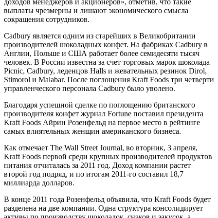
доходов менеджеров и акционеров», отметив, что такие
выплаты чрезмерны и лишают экономического смысла
сокращения сотрудников.
Cadbury является одним из старейших в Великобритании
производителей шоколадных конфет. На фабриках Cadbury в
Англии, Польше и США работает более семидесяти тысяч
человек. В России известна за счет торговых марок шоколада
Picnic, Cadbury, леденцов Halls и жевательных резинок Dirol,
Stimorol и Malabar. После поглощения Kraft Foods три четверти
управленческого персонала Cadbury было уволено.
Благодаря успешной сделке по поглощению британского
производителя конфет журнал Fortune поставил президента
Kraft Foods Айрин Розенфельд на первое место в рейтинге
самых влиятельных женщин американского бизнеса.
Как отмечает The Wall Street Journal, во вторник, 3 апреля,
Kraft Foods первой среди крупных производителей продуктов
питания отчиталась за 2011 год. Доход компании растет
второй год подряд, и по итогам 2011-го составил 18,7
миллиарда долларов.
В конце 2011 года Розенфельд объявила, что Kraft Foods будет
разделена на две компании. Одна структура консолидирует
активы по производству шоколадок, снэков и закусок, а