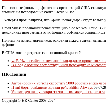
Пенсионные фонды профсоюзных организаций США столкнулись 
ссылкой на исследование банка Credit Suisse.
Эксперты прогнозируют, что «финансовая дыра» будет только 
Credit Suisse проанализировал ситуацию в более чем 1 тыс. 3
пенсионная программа в этих фондах профинансирована лишь 
Причем, на взгляд аналитиков, основная тяжесть ляжет на мал
дефицита.
В США может разразиться пенсионный кризис?
←
В 9% российских компаний кандидатов проверяют на 
В Google больше всех сотрудников переходит из Microsof
HR-Новини
Автовиробник Porsche скоротить 5000 робочих місць чере
П’яні бортпровідники зірвали рейс British Airways
09.07.2
Volkswagen планує закриття чотирьох заводів і скоротити
Copyright © HR Center 2003-2024