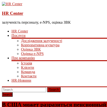
HR Center
залученість персоналу, e-NPS, оцінка ЗВК
HR Center
Послуги
Дослідження залученості
Корпоративна культура
Оцінка ЗВК
Оцінка e-NPS
Про компанію
Історія
Клієнти
Команда
Контакти
HR-Новини
Search
В США может разразиться пенсионный