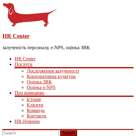
HR Center
залученість персоналу, e-NPS, оцінка ЗВК
HR Center
Послуги
Дослідження залученості
Корпоративна культура
Оцінка ЗВК
Оцінка e-NPS
Про компанію
Історія
Клієнти
Команда
Контакти
HR-Новини
Search