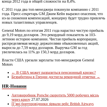
конца 2012 года в общей сложности на 8,4%.
С 2011 года два топ-менеджера покинули компанию с 2011
года. Пресс-секретарь GM Джим Кейн выразил опасения, что
из-за снижения компенсаций, концерну будет трудно привлечь
новых талантливых управленцев.
General Motors по итогам 2011 года нарастил чистую прибыль
до 9,19 млрд долларов. Это рекордный показатель за 103-
летнюю историю компании. Чистая прибыль корпорации,
распределяемая между держателями обыкновенных акций,
выросла до 7,59 млрд долларов. Выручка GM за год
увеличилась на 11% до 150,3 млрд долларов.
Власти США урезали зарплаты топ-менеджеров General
Motors
←
В США может разразиться пенсионный кризис?
Безработица в Греции достигла рекордной отметки
→
HR-Новини
Автовиробник Porsche скоротить 5000 робочих місць
через кризу
27.07.2026
П’яні бортпровідники зірвали рейс British Airways