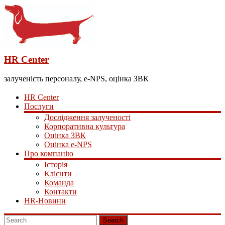
HR Center
залученість персоналу, e-NPS, оцінка ЗВК
HR Center
Послуги
Дослідження залученості
Корпоративна культура
Оцінка ЗВК
Оцінка e-NPS
Про компанію
Історія
Клієнти
Команда
Контакти
HR-Новини
Search