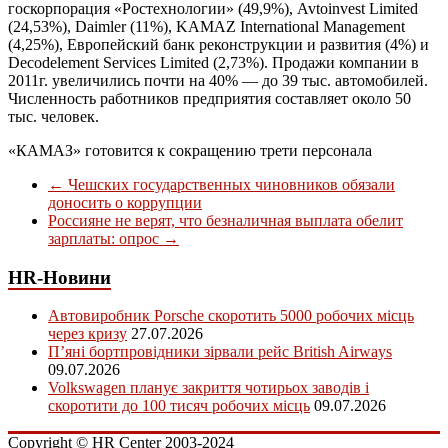
госкорпорация «Ростехнологии» (49,9%), Avtoinvest Limited
(24,53%), Daimler (11%), KAMAZ International Management
(4,25%), Европейский банк реконструкции и развития (4%) и
Decodelement Services Limited (2,73%). Продажи компании в
2011г. увеличились почти на 40% — до 39 тыс. автомобилей.
Численность работников предприятия составляет около 50
тыс. человек.
«КАМАЗ» готовится к сокращению трети персонала
←
Чешских государственных чиновников обязали
доносить о коррупции
Россияне не верят, что безналичная выплата обелит
зарплаты: опрос
→
HR-Новини
Автовиробник Porsche скоротить 5000 робочих місць
через кризу
27.07.2026
П’яні бортпровідники зірвали рейс British Airways
09.07.2026
Volkswagen планує закриття чотирьох заводів і
скоротити до 100 тисяч робочих місць
09.07.2026
Copyright © HR Center 2003-2024