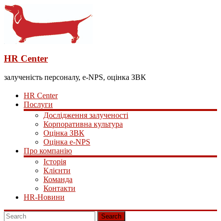
HR Center
залученість персоналу, e-NPS, оцінка ЗВК
HR Center
Послуги
Дослідження залученості
Корпоративна культура
Оцінка ЗВК
Оцінка e-NPS
Про компанію
Історія
Клієнти
Команда
Контакти
HR-Новини
Search