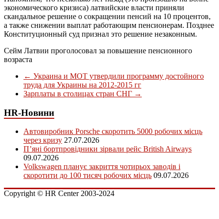
экономического кризиса) латвийские власти приняли
скандальное решение о сокращении пенсий на 10 процентов,
а также снижении выплат работающим пенсионерам. Позднее
Конституционный суд признал это решение незаконным.
Сейм Латвии проголосовал за повышение пенсионного
возраста
←
Украина и МОТ утвердили программу достойного
труда для Украины на 2012-2015 гг
Зарплаты в столицах стран СНГ
→
HR-Новини
Автовиробник Porsche скоротить 5000 робочих місць
через кризу
27.07.2026
П’яні бортпровідники зірвали рейс British Airways
09.07.2026
Volkswagen планує закриття чотирьох заводів і
скоротити до 100 тисяч робочих місць
09.07.2026
Copyright © HR Center 2003-2024