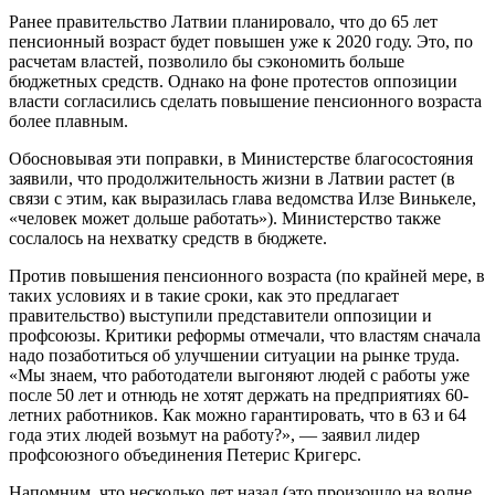
Ранее правительство Латвии планировало, что до 65 лет
пенсионный возраст будет повышен уже к 2020 году. Это, по
расчетам властей, позволило бы сэкономить больше
бюджетных средств. Однако на фоне протестов оппозиции
власти согласились сделать повышение пенсионного возраста
более плавным.
Обосновывая эти поправки, в Министерстве благосостояния
заявили, что продолжительность жизни в Латвии растет (в
связи с этим, как выразилась глава ведомства Илзе Винькеле,
«человек может дольше работать»). Министерство также
сослалось на нехватку средств в бюджете.
Против повышения пенсионного возраста (по крайней мере, в
таких условиях и в такие сроки, как это предлагает
правительство) выступили представители оппозиции и
профсоюзы. Критики реформы отмечали, что властям сначала
надо позаботиться об улучшении ситуации на рынке труда.
«Мы знаем, что работодатели выгоняют людей с работы уже
после 50 лет и отнюдь не хотят держать на предприятиях 60-
летних работников. Как можно гарантировать, что в 63 и 64
года этих людей возьмут на работу?», — заявил лидер
профсоюзного объединения Петерис Кригерс.
Напомним, что несколько лет назад (это произошло на волне