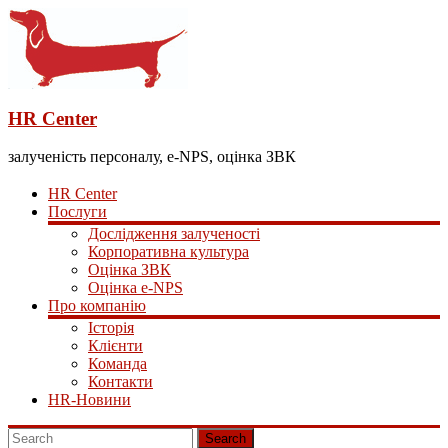
HR Center
залученість персоналу, e-NPS, оцінка ЗВК
HR Center
Послуги
Дослідження залученості
Корпоративна культура
Оцінка ЗВК
Оцінка e-NPS
Про компанію
Історія
Клієнти
Команда
Контакти
HR-Новини
Search