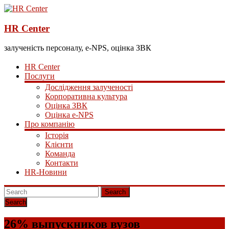
HR Center
залученість персоналу, e-NPS, оцінка ЗВК
HR Center
Послуги
Дослідження залученості
Корпоративна культура
Оцінка ЗВК
Оцінка e-NPS
Про компанію
Історія
Клієнти
Команда
Контакти
HR-Новини
Search
26% выпускников вузов