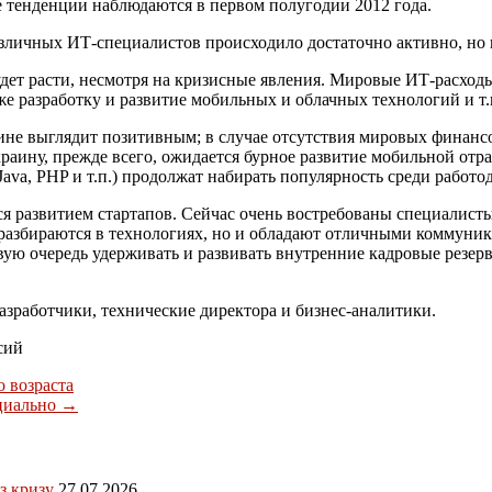
 тенденции наблюдаются в первом полугодии 2012 года.
азличных ИТ-специалистов происходило достаточно активно, но 
ет расти, несмотря на кризисные явления. Мировые ИТ-расходы
же разработку и развитие мобильных и облачных технологий и т.п
ине выглядит позитивным; в случае отсутствия мировых финанс
аину, прежде всего, ожидается бурное развитие мобильной отр
ava, PHP и т.п.) продолжат набирать популярность среди работо
развитием стартапов. Сейчас очень востребованы специалисты,
о разбираются в технологиях, но и обладают отличными коммун
рвую очередь удерживать и развивать внутренние кадровые резе
зработчики, технические директора и бизнес-аналитики.
сий
 возраста
ициально
→
з кризу
27.07.2026