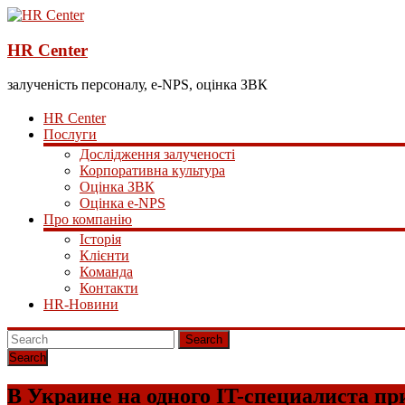
HR Center
залученість персоналу, e-NPS, оцінка ЗВК
HR Center
Послуги
Дослідження залученості
Корпоративна культура
Оцінка ЗВК
Оцінка e-NPS
Про компанію
Історія
Клієнти
Команда
Контакти
HR-Новини
Search
В Украине на одного IT-специалиста пр