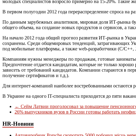
молодых специалистов возросло примерно на 15-20%. Такие же
В первом полугодии 2012 года перераспределение спроса на р
По данным зарубежных аналитиков, мировая доля ИТ-рынка буд
общего объема, на создание новых продуктов и сервисов, а так
На начало 2012 года общий прогноз развития ИТ-рынка в Укра
сохранены. Среди общемировых тенденций, затрагивающих Укр
под мобильные платформы, а также web-разработчики (C/C++, J
Компаниям нужны менеджеры по продажам, готовые заниматься 
Предпочтение отдается кандидатам, которые не только хорош
зависеть от требований кандидатов. Компании стараются в пе
получение сертификатов и т.д.).
Для интернет-компаний наиболее востребованными остаются ра
В Украине на одного IT-специалиста приходится до пяти вакан
←
Сейм Латвии проголосовал за повышение пенсионного
26% выпускников вузов в России готовы работать неоф
HR-Новини
Автовиробник Porsche скоротить 5000 робочих місць чере