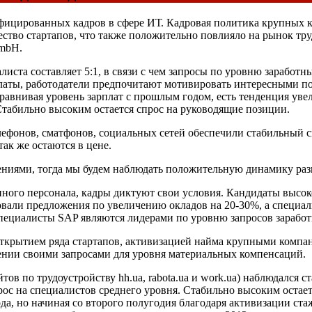
фицированных кадров в сфере ИТ. Кадровая политика крупных 
ство стартапов, что также положительно повлияло на рынок тру
mbH.
иста составляет 5:1, в связи с чем запросы по уровню заработны
платы, работодатели предпочитают мотивировать интересными по
равнивая уровень зарплат с прошлым годом, есть тенденция уве
Стабильно высоким остается спрос на руководящие позиции.
ефонов, сматфонов, социальных сетей обеспечили стабильный сп
ак же остаются в цене.
ниями, тогда мы будем наблюдать положительную динамику разв
нного персонала, кадры диктуют свои условия. Кандидаты высо
ировали предложения по увеличению окладов на 20-30%, а специ
циалисты SAP являются лидерами по уровню запросов заработны
открытием ряда стартапов, активизацией найма крупными компа
нии своими запросами для уровня материальных компенсаций.
тов по трудоустройству hh.ua, rabota.ua и work.ua) наблюдался
рос на специалистов среднего уровня. Стабильно высоким остае
ода, но начиная со второго полугодия благодаря активизации ст