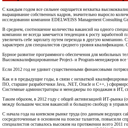
С каждым годом все сильнее ощущается нехватка высококвали
выращивание собственных кадров, значительно выросло количе
исследовании компании EDELWEISS Management Consulting G
В среднем, соотношение количества вакансий на одного специал
компании не всегда замечается тенденция к росту заработной 
увеличить себе зарплату путем перехода в другую компанию. С
характерен для специалистов среднего уровня квалификации. 
Бурное развитие программного обеспечения для мобильных тел
Высококвалифицированные Project- и Program-менеджеров все т
Если 2012 год не удивит существенными финансовыми потрясе
Как и в предыдущие годы, в связи с нехваткой квалифицирова
ПО, старшие разработчики Java, .NET, Oracle и C++, ) сформ
Системные администраторы и менеджеры по продажам в ИТ, спе
Таким образом, в 2012 году с общей активизацией ИТ-рынка (
между большим числом вакансий и большую свободу в управле
С начала года на киевском рынке труда (по данным ведущих сай
сосредоточенные в основном на поиске талантов, повысили сп
специалистов оставалось высоким на протяжении всего 2011 г