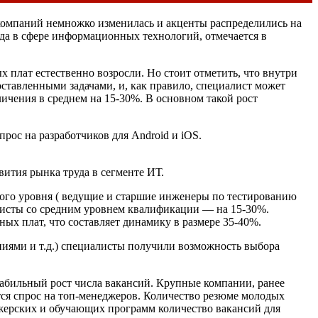
компаний немножко изменилась и акценты распределились на
да в сфере информационных технологий, отмечается в
х плат естественно возросли. Но стоит отметить, что внутри
ставленными задачами, и, как правило, специалист может
личения в среднем на 15-30%. В основном такой рост
рос на разработчиков для Android и iOS.
ития рынка труда в сегменте ИТ.
кого уровня ( ведущие и старшие инженеры по тестированию
алисты со средним уровнем квалификации — на 15-30%.
х плат, что составляет динамику в размере 35-40%.
ниями и т.д.) специалисты получили возможность выбора
 стабильный рост числа вакансий. Крупные компании, ранее
тся спрос на топ-менеджеров. Количество резюме молодых
ажерских и обучающих программ количество вакансий для