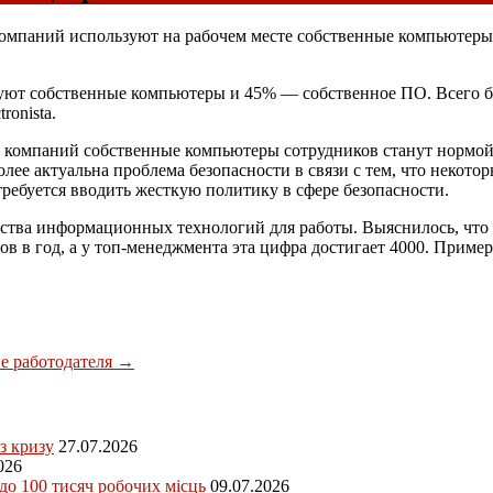
 компаний используют на рабочем месте собственные компьютер
ют собственные компьютеры и 45% — собственное ПО. Всего бы
ronista.
тве компаний собственные компьютеры сотрудников станут нормой
олее актуальна проблема безопасности в связи с тем, что некот
требуется вводить жесткую политику в сфере безопасности.
редства информационных технологий для работы. Выяснилось, что
ов в год, а у топ-менеджмента эта цифра достигает 4000. Приме
ие работодателя
→
з кризу
27.07.2026
026
 до 100 тисяч робочих місць
09.07.2026