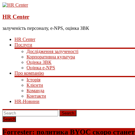
HR Center
залученість персоналу, e-NPS, оцінка ЗВК
HR Center
Послуги
Дослідження залученості
Корпоративна культура
Оцінка ЗВК
Оцінка e-NPS
Про компанію
Історія
Клієнти
Команда
Контакти
HR-Новини
Search
Forrester: политика BYOC скоро стане