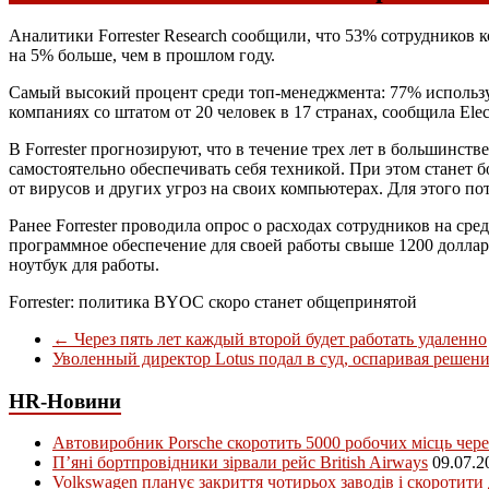
Аналитики Forrester Research сообщили, что 53% сотрудников
на 5% больше, чем в прошлом году.
Самый высокий процент среди топ-менеджмента: 77% использу
компаниях со штатом от 20 человек в 17 странах, сообщила Elect
В Forrester прогнозируют, что в течение трех лет в большинс
самостоятельно обеспечивать себя техникой. При этом станет б
от вирусов и других угроз на своих компьютерах. Для этого по
Ранее Forrester проводила опрос о расходах сотрудников на с
программное обеспечение для своей работы свыше 1200 доллар
ноутбук для работы.
Forrester: политика BYOC скоро станет общепринятой
←
Через пять лет каждый второй будет работать удаленно
Уволенный директор Lotus подал в суд, оспаривая решен
HR-Новини
Автовиробник Porsche скоротить 5000 робочих місць чере
П’яні бортпровідники зірвали рейс British Airways
09.07.2
Volkswagen планує закриття чотирьох заводів і скоротити