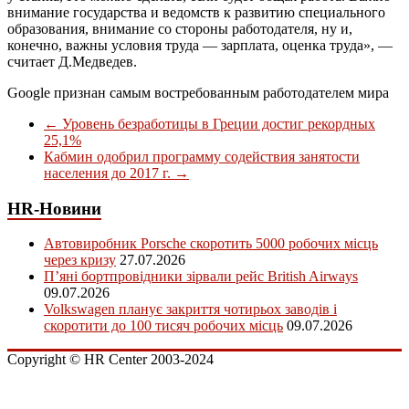
внимание государства и ведомств к развитию специального
образования, внимание со стороны работодателя, ну и,
конечно, важны условия труда — зарплата, оценка труда», —
считает Д.Медведев.
Google признан самым востребованным работодателем мира
←
Уровень безработицы в Греции достиг рекордных
25,1%
Кабмин одобрил программу содействия занятости
населения до 2017 г.
→
HR-Новини
Автовиробник Porsche скоротить 5000 робочих місць
через кризу
27.07.2026
П’яні бортпровідники зірвали рейс British Airways
09.07.2026
Volkswagen планує закриття чотирьох заводів і
скоротити до 100 тисяч робочих місць
09.07.2026
Copyright © HR Center 2003-2024