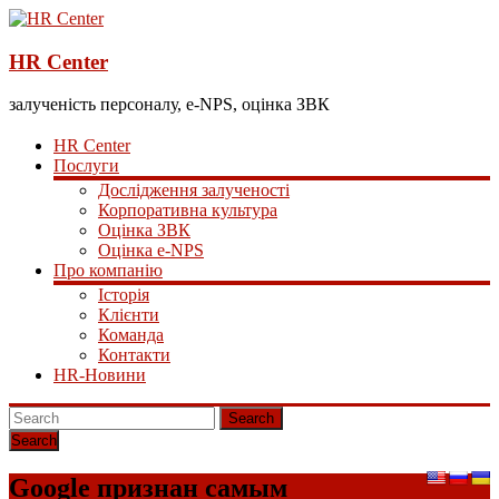
HR Center
залученість персоналу, e-NPS, оцінка ЗВК
HR Center
Послуги
Дослідження залученості
Корпоративна культура
Оцінка ЗВК
Оцінка e-NPS
Про компанію
Історія
Клієнти
Команда
Контакти
HR-Новини
Search
Google признан самым