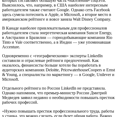
которых составляют большую часть «населения» соцсети.
Выяснилось, что, например, в США наиболее интересным
работодателем также считают Google. Однако сеть Facebook
здесь сумела потеснить и Apple, и Microsoft, а второе место в
американском рейтинге и вовсе заняла Walt Disney Company.
В Канаде наиболее привлекательным для профессионалов
работодателем стала энергетическая компания Suncor Energy,
в Австралии и Бразилии — горнодобывающие компании Rio
Tinto и Vale соответственно, а в Индии — уже упоминавшая
Accenture.
Одновременно с «географическими» эксперты LinkedIn
составили и отраслевые рейтинги предпочтений. Как
оказалось, финансисты больше хотели бы поработать в
аудиторских компаниях Deloitte, PricewaterhouseCoopers и Ernst
& Young, а специалисты по маркетингу — в Google, Unilever и
Microsoft.
Отдельного рейтинга по России LinkedIn не представила.
Однако напомним, что премьер-министр России Дмитрий
Медведев заявил недавно о необходимости повышать престиж
рабочих профессий.
«Нужно повышать престиж профессионального труда, работы
у станка, это можно сделать, если будет общая работа. Важно