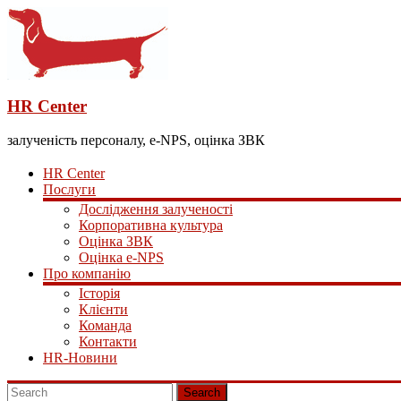
HR Center
залученість персоналу, e-NPS, оцінка ЗВК
HR Center
Послуги
Дослідження залученості
Корпоративна культура
Оцінка ЗВК
Оцінка e-NPS
Про компанію
Історія
Клієнти
Команда
Контакти
HR-Новини
Search