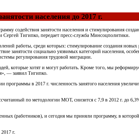
анятости населения до 2017 г.
рамму содействия занятости населения и стимулирования создан
и Сергей Тигипко, передает пресс-служба Минсоцполитики.
влений работы, среди которых: стимулирование создания новых 
йствие занятости социально уязвимых категорий населения, особ
истемы регулирования трудовой миграции.
ей, которые хотят и могут работать. Кроме того, мы реформиру
», — заявил Тигипко.
ции программы в 2017 г. численность занятого населения увеличи
ссчитанный по методологии МОТ, снизится с 7,9 в 2012 г. до 6,3%
нных (работников), и сегодня мы приняли программу, в которой
2017 г.