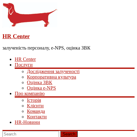
HR Center
залученість персоналу, e-NPS, оцінка ЗВК
HR Center
Послуги
Дослідження залученості
Корпоративна культура
Оцінка ЗВК
Оцінка e-NPS
Про компанію
Історія
Клієнти
Команда
Контакти
HR-Новини
Search