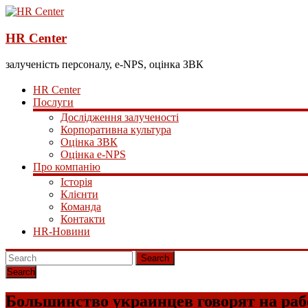
HR Center
залученість персоналу, e-NPS, оцінка ЗВК
HR Center
Послуги
Дослідження залученості
Корпоративна культура
Оцінка ЗВК
Оцінка e-NPS
Про компанію
Історія
Клієнти
Команда
Контакти
HR-Новини
Search
Большинство украинцев говорят на рабо