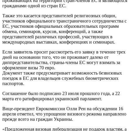
проживающих на территории стран-членов ЕС и являющихся
гражданами одной из стран ЕС.
Также это касается представителей религиозных общин,
участников официального трансграничного сотрудничества с
ЕС, участников официальных образовательных программ
обмена, семинаров, курсов, конференций, а также
представителей различных профессий, участвующих в
международных выставках, конференциях и семинарах.
Если заявитель просит рассмотреть его заявку в течение трех
дней на основании того, что он проживает далеко от
диппредставительства, страны-члены ЕС могут взимать за
оформление визы 70 евро.
Документ также предусматривает возможность безвизовых
поездок в ЕС для владельцев служебных биометрических
паспортов.
Соглашение было подписано 23 июля прошлого года, а 22
марта его ратифицировал украинский парламент.
Вице-президент Еврокомиссии Олли Рен на обсуждении 16
апреля отметил, что упрощение визового режима направлено
прежде всего на граждан Украины.
«Предложенная визовая либерализация не подарок властям, а