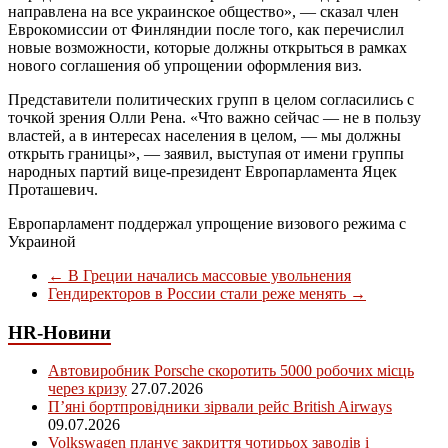
направлена на все украинское общество», — сказал член
Еврокомиссии от Финляндии после того, как перечислил
новые возможности, которые должны открыться в рамках
нового соглашения об упрощении оформления виз.
Представители политических групп в целом согласились с
точкой зрения Олли Рена. «Что важно сейчас — не в пользу
властей, а в интересах населения в целом, — мы должны
открыть границы», — заявил, выступая от имени группы
народных партий вице-президент Европарламента Яцек
Проташевич.
Европарламент поддержал упрощение визового режима с
Украиной
←
В Греции начались массовые увольнения
Гендиректоров в России стали реже менять
→
HR-Новини
Автовиробник Porsche скоротить 5000 робочих місць
через кризу
27.07.2026
П’яні бортпровідники зірвали рейс British Airways
09.07.2026
Volkswagen планує закриття чотирьох заводів і