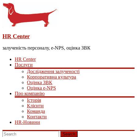
HR Center
залученість персоналу, e-NPS, оцінка ЗВК
HR Center
Послуги
Дослідження залученості
Корпоративна культура
Оцінка ЗВК
Оцінка e-NPS
Про компанію
Історія
Клієнти
Команда
Контакти
HR-Новини
Search