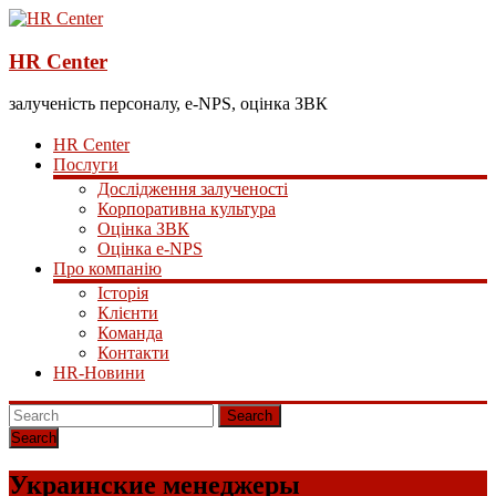
HR Center
залученість персоналу, e-NPS, оцінка ЗВК
HR Center
Послуги
Дослідження залученості
Корпоративна культура
Оцінка ЗВК
Оцінка e-NPS
Про компанію
Історія
Клієнти
Команда
Контакти
HR-Новини
Search
Украинские менеджеры