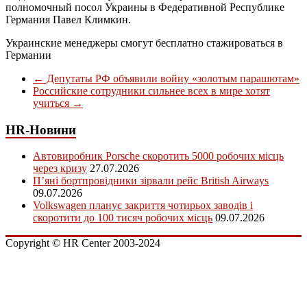
полномочный посол Украины в Федеративной Республике
Германия Павел Климкин.
Украинские менеджеры смогут бесплатно стажироваться в
Германии
←
Депутаты РФ объявили войну «золотым парашютам»
Российские сотрудники сильнее всех в мире хотят
учиться
→
HR-Новини
Автовиробник Porsche скоротить 5000 робочих місць
через кризу
27.07.2026
П’яні бортпровідники зірвали рейс British Airways
09.07.2026
Volkswagen планує закриття чотирьох заводів і
скоротити до 100 тисяч робочих місць
09.07.2026
Copyright © HR Center 2003-2024