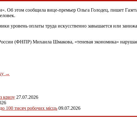
ни». Об этом сообщила вице-премьер Ольга Голодец, пишет Газета
еловек.
мики уровень оплаты труда искусственно завышается или занижае
оссии (ФНПР) Михаила Шмакова, «теневая экономика» нарушает т
вку
→
з кризу
27.07.2026
026
 до 100 тисяч робочих місць
09.07.2026