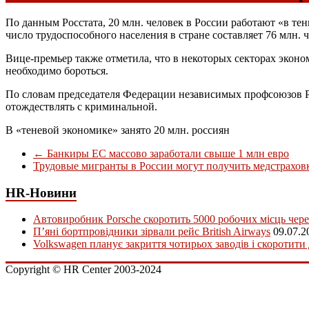
По данным Росстата, 20 млн. человек в России работают «в те
число трудоспособного населения в стране составляет 76 млн. ч
Вице-премьер также отметила, что в некоторых секторах эконо
необходимо бороться.
По словам председателя Федерации независимых профсоюзов Р
отождествлять с криминальной.
В «теневой экономике» занято 20 млн. россиян
←
Банкиры ЕС массово заработали свыше 1 млн евро
Трудовые мигранты в России могут получить медстрахо
HR-Новини
Автовиробник Porsche скоротить 5000 робочих місць чере
П’яні бортпровідники зірвали рейс British Airways
09.07.2
Volkswagen планує закриття чотирьох заводів і скоротити
Copyright © HR Center 2003-2024