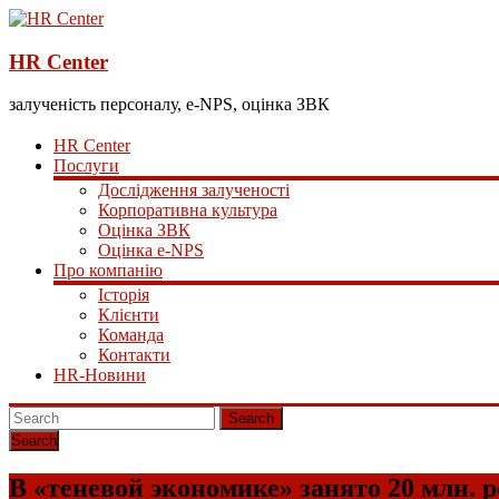
HR Center
залученість персоналу, e-NPS, оцінка ЗВК
HR Center
Послуги
Дослідження залученості
Корпоративна культура
Оцінка ЗВК
Оцінка e-NPS
Про компанію
Історія
Клієнти
Команда
Контакти
HR-Новини
Search
В «теневой экономике» занято 20 млн. 