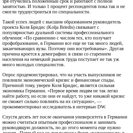
зря отучились положенный срок и работают с полной
занятостью. И только 1 процент респондентов пока так и не
смогли трудоустроиться по специальности.
Такой успех людей с высшим образованием руководитель
проекта Коля Бридис (Kolja Briedis) связывает с
популярностью дуальной системы профессионального
обучения: «По сравнению с числом тех, кто получает
профобразование, в Германии все еще не так много людей,
заканчивающих вузы. Поэтому они востребованы». Другая
причина кроется к демографии: в связи со старением
населения на немецкий рынок труда поступает не так уж
много молодых специалистов.
Опрос продемонстрировал, что на участь выпускников не
повлияли экономический кризис и финансовые спады.
Причиной тому, уверен Коля Бридис, является сильная
экономика Германии. «Первое время людям не так легко
найти работу, но если они ее найдут, то уже никакой кризис
не сможет сильно повлиять на их ситуацию», —
прокомментировал исследователь в интервью DW.
Спустя десять лет после окончания университета в Германии
можно считаться опытным профессионалом и занимать
руководящую должность, но до этого момента еще нужно
дожить. Первый год со дня выпуска будет «разгоночным» в