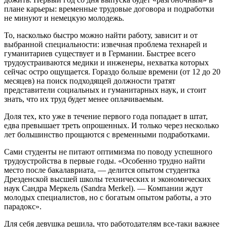
плане карьеры: временные трудовые договора и подработки
не минуют и немецкую молодежь.
То, насколько быстро можно найти работу, зависит и от
выбранной специальности: извечная проблема технарей и
гуманитариев существует и в Германии. Быстрее всего
трудоустраиваются медики и инженеры, нехватка которых
сейчас остро ощущается. Гораздо больше времени (от 12 до 20
месяцев) на поиск подходящей должности тратят
представители социальных и гуманитарных наук, и стоит
знать, что их труд будет менее оплачиваемым.
Доля тех, кто уже в течение первого года попадает в штат,
едва превышает треть опрошенных. И только через несколько
лет большинство прощаются с временными подработками.
Сами студенты не питают оптимизма по поводу успешного
трудоустройства в первые годы. «Особенно трудно найти
место после бакалавриата, — делится опытом студентка
Дрезденской высшей школы технических и экономических
наук Сандра Меркель (Sandra Merkel). — Компании ждут
молодых специалистов, но с богатым опытом работы, а это
парадокс».
Для себя девушка решила, что работодателям все-таки важнее