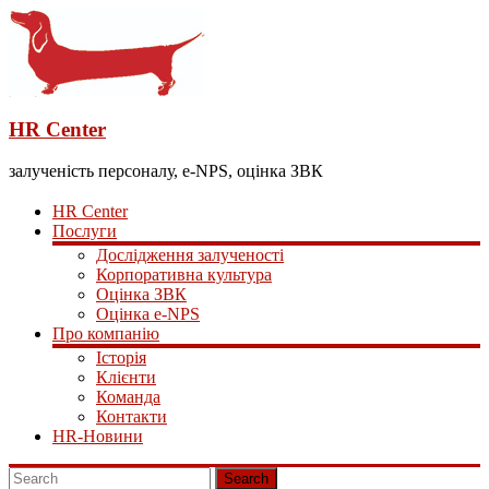
HR Center
залученість персоналу, e-NPS, оцінка ЗВК
HR Center
Послуги
Дослідження залученості
Корпоративна культура
Оцінка ЗВК
Оцінка e-NPS
Про компанію
Історія
Клієнти
Команда
Контакти
HR-Новини
Search