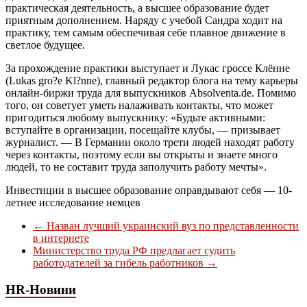
практическая деятельность, а высшее образование будет
приятным дополнением. Наряду с учебой Сандра ходит на
практику, тем самым обеспечивая себе плавное движение в
светлое будущее.
За прохождение практики выступает и Лукас гроссе Клённе
(Lukas gro?e Kl?nne), главный редактор блога на тему карьеры
онлайн-биржи труда для выпускников Absolventa.de. Помимо
того, он советует уметь налаживать контакты, что может
пригодиться любому выпускнику: «Будьте активными:
вступайте в организации, посещайте клубы, — призывает
журналист. — В Германии около трети людей находят работу
через контакты, поэтому если вы открыты и знаете много
людей, то не составит труда заполучить работу мечты».
Инвестиции в высшее образование оправдывают себя — 10-
летнее исследование немцев
←
Назван лучший украинский вуз по представленности
в интернете
Министерство труда РФ предлагает судить
работодателей за гибель работников
→
HR-Новини