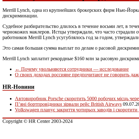
Merrill Lynch, одна из крупнейших брокерских фирм Нью-Йорк
дискриминации.
Судебное разбирательство длилось в течение восьми лет, в те
чернокожих маклеров. Истцы утверждали, что часто страдали 
работников Merrill Lynch усугублялось год за годом, утверждал
Это самая большая сумма выплат по делам о расовой дискрим
Merrill Lynch заплатит рекордные $160 млн за расовую дискри
←
Почему увольняются сотрудники — исследование
О своих доходах россияне предпочитают не говорить да
HR-Новини
Автовиробник Porsche скоротить 5000 робочих місць чере
П’яні бортпровідники зірвали рейс British Airways
09.07.2
Volkswagen планує закриття чотирьох заводів і скоротити
Copyright © HR Center 2003-2024