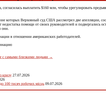
а, согласилась выплатить $160 млн, чтобы урегулировать предъ
чение которых Верховный суд США рассмотрел две апелляции, соо
от недостатка помощи от своих руководителей и подвергались о
и они.
инации в отношении американских работодателей.
минацию
же с самыми близкими людьми
→
з кризу
27.07.2026
026
 до 100 тисяч робочих місць
09.07.2026