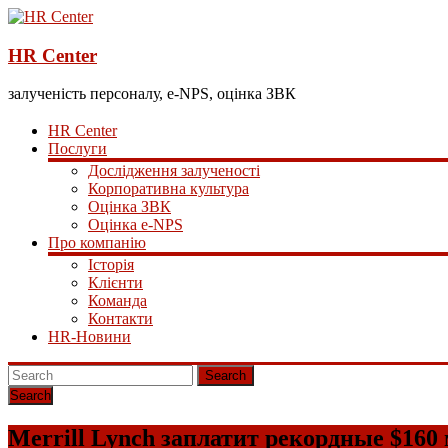
HR Center
залученість персоналу, e-NPS, оцінка ЗВК
HR Center
Послуги
Дослідження залученості
Корпоративна культура
Оцінка ЗВК
Оцінка e-NPS
Про компанію
Історія
Клієнти
Команда
Контакти
HR-Новини
Search
Merrill Lynch заплатит рекордные $16