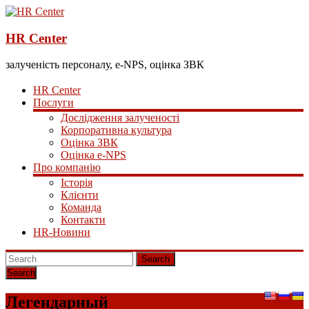
HR Center
залученість персоналу, e-NPS, оцінка ЗВК
HR Center
Послуги
Дослідження залученості
Корпоративна культура
Оцінка ЗВК
Оцінка e-NPS
Про компанію
Історія
Клієнти
Команда
Контакти
HR-Новини
Search
Легендарный