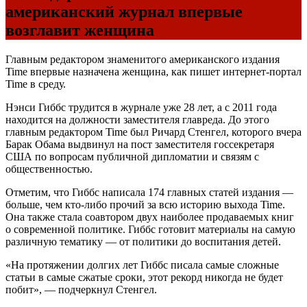
американский журнал впервые
возглавит женщина
Главным редактором знаменитого американского издания
Time впервые назначена женщина, как пишет интернет-портал
Time в среду.
Нэнси Гиббс трудится в журнале уже 28 лет, а с 2011 года
находится на должности заместителя главреда. До этого
главным редактором Time был Ричард Стенгел, которого вчера
Барак Обама выдвинул на пост заместителя госсекретаря
США по вопросам публичной дипломатии и связям с
общественностью.
Отметим, что Гиббс написала 174 главных статей издания —
больше, чем кто-либо прочий за всю историю выхода Time.
Она также стала соавтором двух наиболее продаваемых книг
о современной политике. Гиббс готовит материалы на самую
различную тематику — от политики до воспитания детей.
«На протяжении долгих лет Гиббс писала самые сложные
статьи в самые сжатые сроки, этот рекорд никогда не будет
побит», — подчеркнул Стенгел.