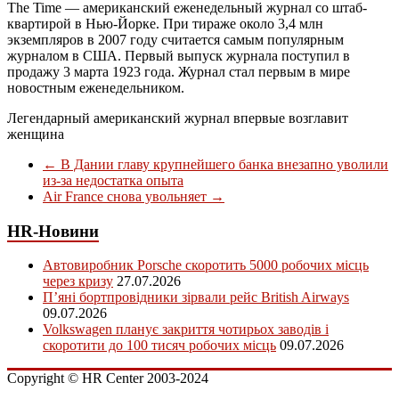
The Time — американский еженедельный журнал со штаб-
квартирой в Нью-Йорке. При тираже около 3,4 млн
экземпляров в 2007 году считается самым популярным
журналом в США. Первый выпуск журнала поступил в
продажу 3 марта 1923 года. Журнал стал первым в мире
новостным еженедельником.
Легендарный американский журнал впервые возглавит
женщина
←
В Дании главу крупнейшего банка внезапно уволили
из-за недостатка опыта
Air France снова увольняет
→
HR-Новини
Автовиробник Porsche скоротить 5000 робочих місць
через кризу
27.07.2026
П’яні бортпровідники зірвали рейс British Airways
09.07.2026
Volkswagen планує закриття чотирьох заводів і
скоротити до 100 тисяч робочих місць
09.07.2026
Copyright © HR Center 2003-2024