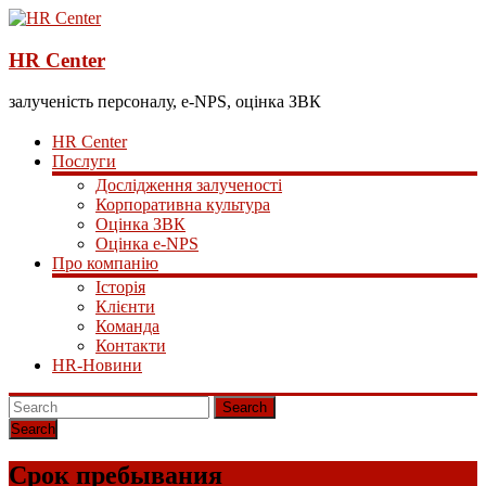
HR Center
залученість персоналу, e-NPS, оцінка ЗВК
HR Center
Послуги
Дослідження залученості
Корпоративна культура
Оцінка ЗВК
Оцінка e-NPS
Про компанію
Історія
Клієнти
Команда
Контакти
HR-Новини
Search
Срок пребывания