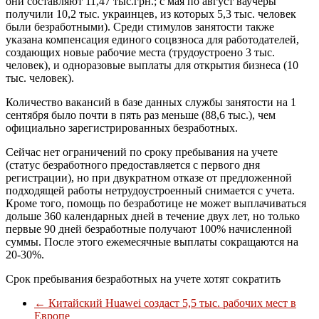
они составляют 11,47 тыс.грн.; с мая по август ваучеры
получили 10,2 тыс. украинцев, из которых 5,3 тыс. человек
были безработными). Среди стимулов занятости также
указана компенсация единого соцвзноса для работодателей,
создающих новые рабочие места (трудоустроено 3 тыс.
человек), и одноразовые выплаты для открытия бизнеса (10
тыс. человек).
Количество вакансий в базе данных службы занятости на 1
сентября было почти в пять раз меньше (88,6 тыс.), чем
официально зарегистрированных безработных.
Сейчас нет ограничений по сроку пребывания на учете
(статус безработного предоставляется с первого дня
регистрации), но при двукратном отказе от предложенной
подходящей работы нетрудоустроенный снимается с учета.
Кроме того, помощь по безработице не может выплачиваться
дольше 360 календарных дней в течение двух лет, но только
первые 90 дней безработные получают 100% начисленной
суммы. После этого ежемесячные выплаты сокращаются на
20-30%.
Срок пребывания безработных на учете хотят сократить
←
Китайский Huawei создаст 5,5 тыс. рабочих мест в
Европе