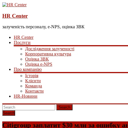
HR Center
залученість персоналу, e-NPS, оцінка ЗВК
HR Center
Послуги
Дослідження залученості
Корпоративна культура
Оцінка ЗВК
Оцінка e-NPS
Про компанію
Історія
Клієнти
Команда
Контакти
HR-Новини
Search
Citigroup заплатит $30 млн за ошибку 