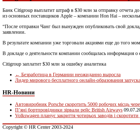
Банк Citigroup выплатит штраф в $30 млн за отправку отчета 
из основных поставщиков Apple – компании Hon Hai – нескольки
“После отправки Чанг был вынужден опубликовать свой доклад
заявлении.
В результате компании уже торговали акциями еще до того мом
В докладе о деятельности компании сообщалась информация о 
Citigroup заплатит $30 млн за ошибку аналитика
←
Безработица в Германии неожиданно выросла
Лидер мирового бесплатного онлайн-образования запуск
HR-Новини
Автовиробник Porsche скоротить 5000 робочих місць чере
П’яні бортпровідники зірвали рейс British Airways
09.07.2
Volkswagen планує закриття чотирьох заводів і скоротити
Copyright © HR Center 2003-2024