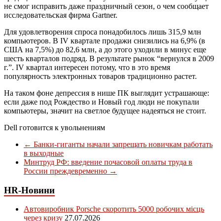
не смог исправить даже праздничный сезон, о чем сообщает
исследовательская фирма Gartner.
Для удовлетворения спроса понадобилось лишь 315,9 млн
компьютеров. В IV квартале продажи снизились на 6,9% (в
США на 7,5%) до 82,6 млн, а до этого уходили в минус еще
шесть кварталов подряд. В результате рынок “вернулся в 2009
г.”. IV квартал интересен потому, что в это время
популярность электронных товаров традиционно растет.
На таком фоне депрессия в нише ПК выглядит устрашающе:
если даже под Рождество и Новый год люди не покупали
компьютеры, значит на светлое будущее надеяться не стоит.
Dell готовится к увольнениям
←
Банки-гиганты начали запрещать новичкам работать
в выходные
Минтруд РФ: введение почасовой оплаты труда в
России преждевременно
→
HR-Новини
Автовиробник Porsche скоротить 5000 робочих місць
через кризу
27.07.2026