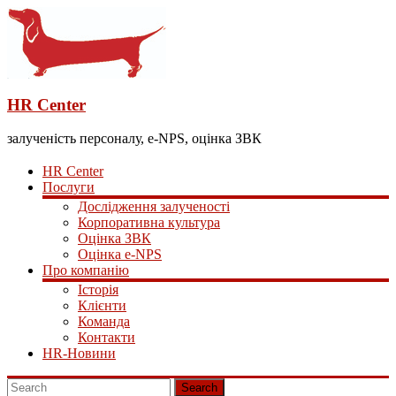
HR Center
залученість персоналу, e-NPS, оцінка ЗВК
HR Center
Послуги
Дослідження залученості
Корпоративна культура
Оцінка ЗВК
Оцінка e-NPS
Про компанію
Історія
Клієнти
Команда
Контакти
HR-Новини
Search