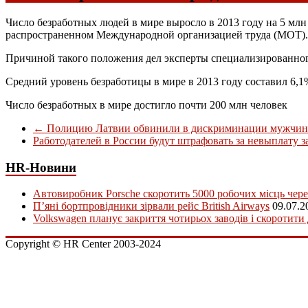
Число безработных людей в мире выросло в 2013 году на 5 млн 
распространенном Международной организацией труда (МОТ).
Причиной такого положения дел эксперты специализированног
Средний уровень безработицы в мире в 2013 году составил 6,
Число безработных в мире достигло почти 200 млн человек
←
Полицию Латвии обвинили в дискриминации мужчин
Работодателей в России будут штрафовать за невыплату 
HR-Новини
Автовиробник Porsche скоротить 5000 робочих місць чере
П’яні бортпровідники зірвали рейс British Airways
09.07.2
Volkswagen планує закриття чотирьох заводів і скоротити
Copyright © HR Center 2003-2024