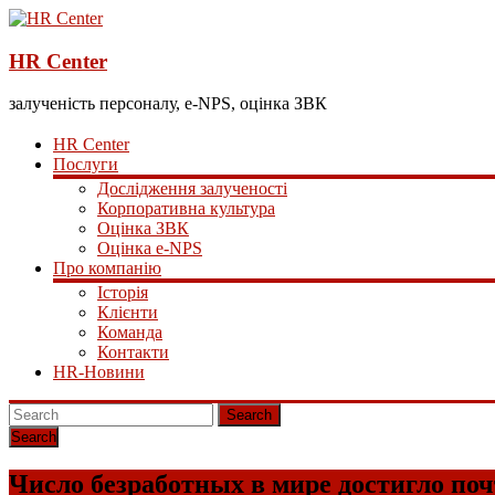
HR Center
залученість персоналу, e-NPS, оцінка ЗВК
HR Center
Послуги
Дослідження залученості
Корпоративна культура
Оцінка ЗВК
Оцінка e-NPS
Про компанію
Історія
Клієнти
Команда
Контакти
HR-Новини
Search
Число безработных в мире достигло поч