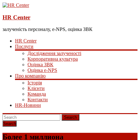
HR Center
залученість персоналу, e-NPS, оцінка ЗВК
HR Center
Послуги
Дослідження залученості
Корпоративна культура
Оцінка ЗВК
Оцінка e-NPS
Про компанію
Історія
Клієнти
Команда
Контакти
HR-Новини
Search
Более 1 миллиона