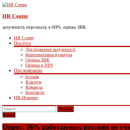
HR Center
залученість персоналу, e-NPS, оцінка ЗВК
HR Center
Послуги
Дослідження залученості
Корпоративна культура
Оцінка ЗВК
Оцінка e-NPS
Про компанію
Історія
Клієнти
Команда
Контакти
HR-Новини
Search
Опрос: 56% работающих россиян не сч