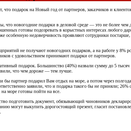
 что подарок на Новый год от партнеров, заказчиков и клиенто
 что новогодние подарки в деловой среде — это не более чем да
прошенных готовы подозревать в корыстных интересах любого да
акже особенную недоверчивость проявляют сотрудники постарше,
дприятий не получают новогодних подарков, а на работе у 8% р
ников с удовольствием принимают подарки от партнеров.
оративный подарок. Большинство (40%) назвали сумму до 5 тыся
явили, что чем дороже — тем лучше.
и бы партнер подарил Вам отдых на море, а потом через полгода
тветственно заявили, что и подарка такого бы не приняли; 26% 
 на море готовы пойти на все.
тво подготовить документ, обязывающий чиновников деклариров
анию могут выкупить дорогостоящий презент, гласит постановл
.