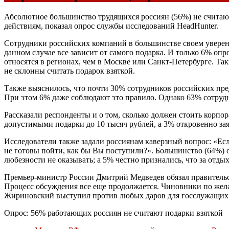
Абсолютное большинство трудящихся россиян (56%) не считают,
действиям, показал опрос службы исследований HeadHunter.
Сотрудники российских компаний в большинстве своем уверены,
данном случае все зависит от самого подарка. И только 6% о
относятся в регионах, чем в Москве или Санкт-Петербурге. Т
не склонны считать подарок взяткой.
Также выяснилось, что почти 30% сотрудников российских пре
При этом 6% даже соблюдают это правило. Однако 63% сотруд
Рассказали респонденты и о том, сколько должен стоить корп
допустимыми подарки до 10 тысяч рублей, а 3% откровенно за
Исследователи также задали россиянам каверзный вопрос: «Есл
не готовы пойти, как бы Вы поступили?». Большинство (64%) о
любезности не оказывать; а 5% честно признались, что за отдых
Премьер-министр России Дмитрий Медведев обязал правительс
Процесс обсуждения все еще продолжается. Чиновники по жел
Жириновский выступил против любых даров для госслужащих
Опрос: 56% работающих россиян не считают подарки взяткой