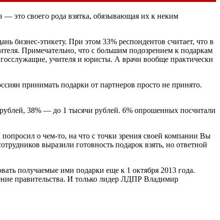
в — это своего рода взятка, обязывающая их к неким
нь бизнес-этикету. При этом 33% респондентов считает, что в
рителя. Примечательно, что с большим подозрением к подаркам
 госслужащие, учителя и юристы. А врачи вообще практически
оссиян принимать подарки от партнеров просто не принято.
ч рублей, 38% — до 1 тысячи рублей. 6% опрошенных посчитали
 попросил о чем-то, на что с точки зрения своей компании Вы
сотрудников выразили готовность подарок взять, но ответной
ать получаемые ими подарки еще к 1 октября 2013 года.
ение правительства. И только лидер ЛДПР Владимир