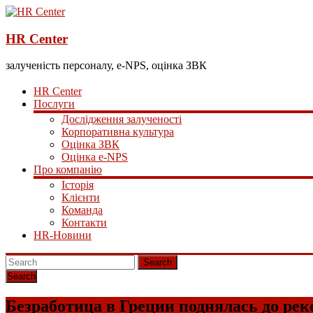
HR Center
залученість персоналу, e-NPS, оцінка ЗВК
HR Center
Послуги
Дослідження залученості
Корпоративна культура
Оцінка ЗВК
Оцінка e-NPS
Про компанію
Історія
Клієнти
Команда
Контакти
HR-Новини
Search
Безработица в Греции поднялась до ре