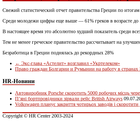
Свежий статистический отчет правительства Греции по итогам н
Среди молодежи цифры еще выше — 61% греков в возрасте до 
В настоящее время это абсолютно худший показатель среди все
Тем не менее греческое правительство рассчитывает на улучшен
Безработица в Греции поднялась до рекордных 28%
←
Экс-глава «Астелит» возглавил «Укртелеком»
Право граждан Болгарии и Румынии на работу в странах
HR-Новини
Автовиробник Porsche скоротить 5000 робочих місць чере
П’яні бортпровідники зірвали рейс British Airways
09.07.2
Volkswagen планує закриття чотирьох заводів і скоротити
Copyright © HR Center 2003-2024