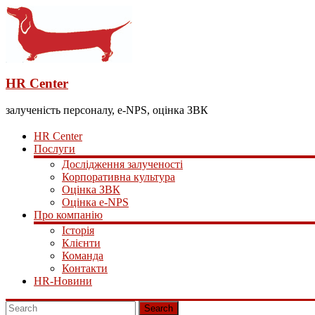
HR Center
залученість персоналу, e-NPS, оцінка ЗВК
HR Center
Послуги
Дослідження залученості
Корпоративна культура
Оцінка ЗВК
Оцінка e-NPS
Про компанію
Історія
Клієнти
Команда
Контакти
HR-Новини
Search