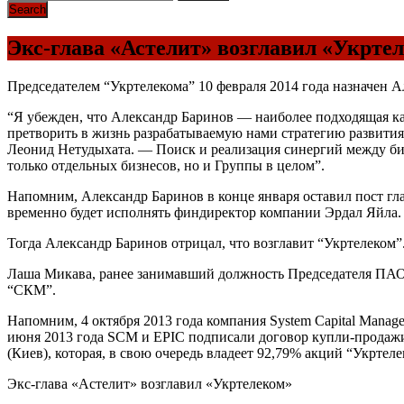
Экс-глава «Астелит» возглавил «Укрте
Председателем “Укртелекома” 10 февраля 2014 года назначен А
“Я убежден, что Александр Баринов — наиболее подходящая к
претворить в жизнь разрабатываемую нами стратегию развити
Леонид Нетудыхата. — Поиск и реализация синергий между би
только отдельных бизнесов, но и Группы в целом”.
Напомним, Александр Баринов в конце января оставил пост гла
временно будет исполнять финдиректор компании Эрдал Яйла.
Тогда Александр Баринов отрицал, что возглавит “Укртелеком”
Лаша Микава, ранее занимавший должность Председателя ПАО “
“СКМ”.
Напомним, 4 октября 2013 года компания System Capital Manag
июня 2013 года SCM и EPIC подписали договор купли-продажи
(Киев), которая, в свою очередь владеет 92,79% акций “Укртеле
Экс-глава «Астелит» возглавил «Укртелеком»