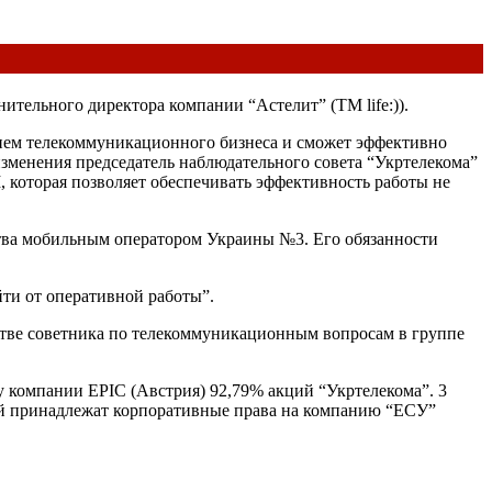
ительного директора компании “Астелит” (TM life:)).
нием телекоммуникационного бизнеса и сможет эффективно
менения председатель наблюдательного совета “Укртелекома”
 которая позволяет обеспечивать эффективность работы не
дства мобильным оператором Украины №3. Его обязанности
йти от оперативной работы”.
стве советника по телекоммуникационным вопросам в группе
у компании EPIC (Австрия) 92,79% акций “Укртелекома”. 3
ой принадлежат корпоративные права на компанию “ЕСУ”