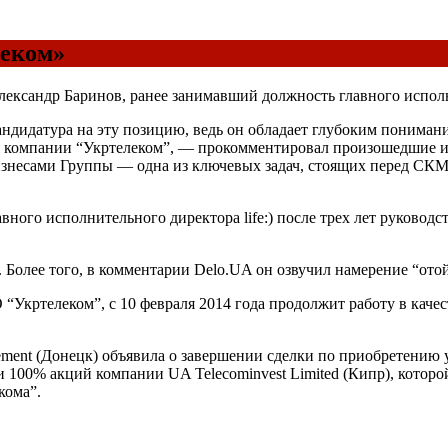
леком»
лександр Баринов, ранее занимавший должность главного исполн
андидатура на эту позицию, ведь он обладает глубоким понима
я компании “Укртелеком”, — прокомментировал произошедшие из
знесами Группы — одна из ключевых задач, стоящих перед СКМ,
вного исполнительного директора life:) после трех лет руково
. Более того, в комментарии Delo.UA он озвучил намерение “ото
Укртелеком”, с 10 февраля 2014 года продолжит работу в каче
ement (Донецк) объявила о завершении сделки по приобретению 
 100% акций компании UA Telecominvest Limited (Кипр), котор
кома”.