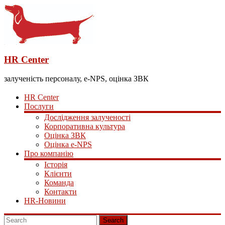
HR Center
залученість персоналу, e-NPS, оцінка ЗВК
HR Center
Послуги
Дослідження залученості
Корпоративна культура
Оцінка ЗВК
Оцінка e-NPS
Про компанію
Історія
Клієнти
Команда
Контакти
HR-Новини
Search