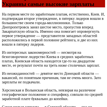
Украины самые высокие зарплаты
На первом месте по заработным платам, естественно, Киев. И,
подтверждая второе утверждение, в пятерку лидеров вошли в
большинстве своем города-миллионники. Только
Днепропетровск занял шестое место, пропустив вперед
Закарпатскую область. Именно она помогает опровергнуть
первое утверждение — представители западных областей
расположились в первой половине рейтинга, и две из них
вошли в пятерку лидеров.
Из интересных закономерностей — несмотря на
безоговорочное лидерство Киева в средних заработных
платах, Киевская область находится где-то на двадцатом
месте, ее результат почти на треть ниже столичных зарплат.
Из неожиданностей — девятое место Донецкой области —
вакансий, по понятным причинам, там не очень много. Зато
зарплаты не подкачали.
Херсонская и Волынская область, невзирая на различное
географическое положение и специфику, совпали по средней
заработной плате буквально до копейки.
Самая низкая зарплата — в Сумской области — она не