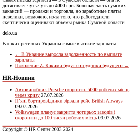
дотягивает чуть-чуть до 4000 грн. Большая часть сумских
вакансий — продажи и торговля, но заработные платы
невелики, возможно, из-за того, что работодатели
скептически оценивают объемы рынка Сумской области
delo.ua
В каких регионах Украины самые высокие зарплаты
←
В Украине выросла задолженность по выплате
зарплаты
Поколение Z. Какими будут сотрудники будущего
→
HR-Новини
Автовиробник Porsche скоротить 5000 робочих місць
через кризу
27.07.2026
П’яні бортпровідники зірвали рейс British Airways
09.07.2026
Volkswagen планує закриття чотирьох заводів і
скоротити до 100 тисяч робочих місць
09.07.2026
Copyright © HR Center 2003-2024