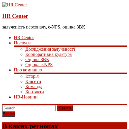
HR Center
залученість персоналу, e-NPS, оцінка ЗВК
HR Center
Послуги
Дослідження залученості
Корпоративна культура
Оцінка ЗВК
Оцінка e-NPS
Про компанію
Історія
Клієнти
Команда
Контакти
HR-Новини
Search
В каких регионах