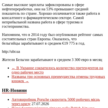
Самые высокие зарплаты зафиксированы в сфере
нефтепереработки, они на 53% превышают средний
показатель по стране. Хорошо оплачивается также работа в
консалтинге и фармацевтическом секторе. Самой
неприбыльной названа работа в сфере туризма и
гостеприимства.
Напомним, что в 2014 году был опубликован рейтинг самых
состоятельных стран Европы. Оказалось, что
бельгийцы зарабатывают в среднем €19 775 в год.
http://ubr.ua
Жители Бельгии зарабатывают в среднем 3 300 евро в месяц
←
В Украине сократилось количество претендентов на
одно рабочее место
Названы три основных преимущества отмены трудовых
книжек
→
HR-Новини
Автовиробник Porsche скоротить 5000 робочих місць
через кризу
27.07.2026