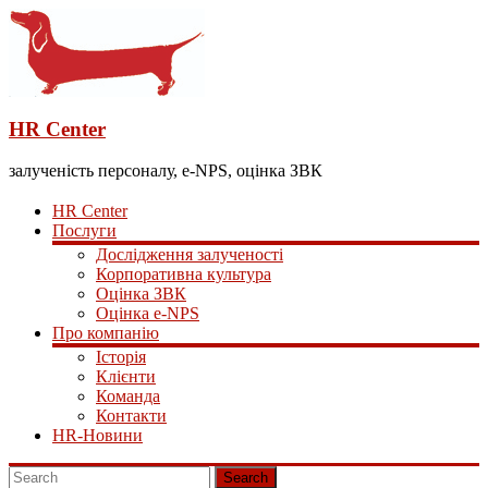
HR Center
залученість персоналу, e-NPS, оцінка ЗВК
HR Center
Послуги
Дослідження залученості
Корпоративна культура
Оцінка ЗВК
Оцінка e-NPS
Про компанію
Історія
Клієнти
Команда
Контакти
HR-Новини
Search