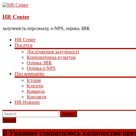
HR Center
залученість персоналу, e-NPS, оцінка ЗВК
HR Center
Послуги
Дослідження залученості
Корпоративна культура
Оцінка ЗВК
Оцінка e-NPS
Про компанію
Історія
Клієнти
Команда
Контакти
HR-Новини
Search
В Украине сократилось количество прет