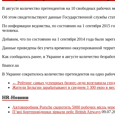
В августе количество претендентов на 10 свободных рабочих м
Об этом свидетельствуют данные Государственной службы ста
По информации ведомства, по состоянию на 1 сентября 2015 го
человека.
Добавим, что по состоянию на 1 сентября 2014 года были заре
Данные приведены без учета временно оккупированной терри
Как сообщалось ранее, в Украине в августе количество безрабо
finance.ua
В Украине сократилось количество претендентов на одно рабоч
←
Рейтинг самых успешных бизнес-леди возглавила генди
Жители Бельгии зарабатывают в среднем 3 300 евро в ме
HR-Новини
Автовиробник Porsche скоротить 5000 робочих місць чере
П’яні бортпровідники зірвали рейс British Airways
09.07.2